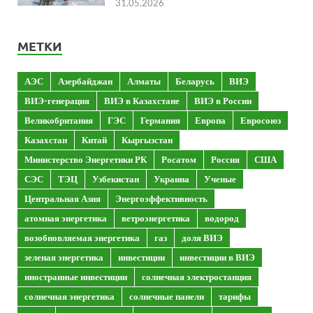
31.05.2026
МЕТКИ
АЭС
Азербайджан
Алматы
Беларусь
ВИЭ
ВИЭ-генерация
ВИЭ в Казахстане
ВИЭ в России
Великобритания
ГЭС
Германия
Европа
Евросоюз
Казахстан
Китай
Кыргызстан
Министерство Энергетики РК
Росатом
Россия
США
СЭС
ТЭЦ
Узбекистан
Украина
Ученые
Центральная Азия
Энергоэффективность
атомная энергетика
ветроэнергетика
водород
возобновляемая энергетика
газ
доля ВИЭ
зеленая энергетика
инвестиции
инвестиции в ВИЭ
иностранные инвестиции
солнечная электростанция
солнечная энергетика
солнечные панели
тарифы