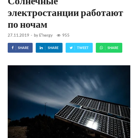
Солнечные
электростанции работают
по ночам
27.11.2019
-
by
E²nergy
955
SHARE
SHARE
TWEET
SHARE