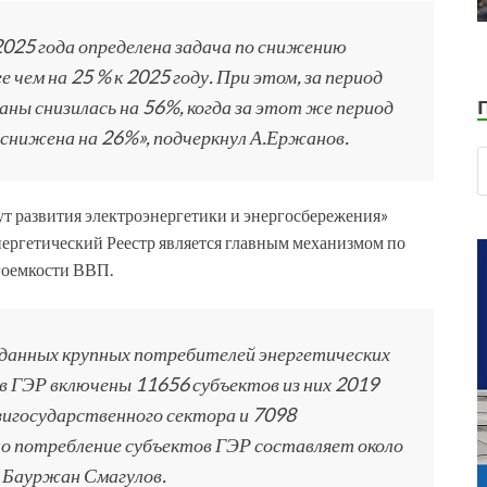
2025 года определена задача по снижению
чем на 25 % к 2025 году. При этом, за период
ны снизилась на 56%, когда за этот же период
 снижена на 26%», подчеркнул А.Ержанов.
т развития электроэнергетики и энергосбережения»
ергетический Реестр является главным механизмом по
гоемкости ВВП.
 данных крупных потребителей энергетических
 в ГЭР включены 11656 субъектов из них 2019
зигосударственного сектора и 7098
о потребление субъектов ГЭР составляет около
л Бауржан Смагулов.