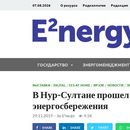
07.08.2026
О ресурсе
Редколлегия
Редакция
ГОСУДАРСТВО
ЭНЕРГОМЕНЕДЖМЕНТ
ВЫСТАВКИ
/
DIGITAL
/
EES AT HOME
/
ИРЭЭК
/
НОВОСТИ
/
Э
В Нур-Султане прошел
энергосбережения
29.11.2019
-
by
E²nergy
4.1K
SHARE
SHARE
TWEET
S