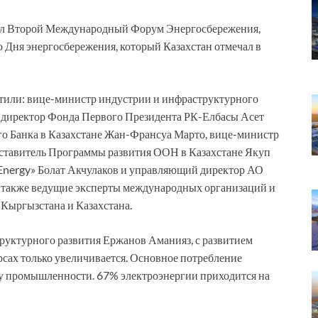
ошел Второй Международный Форум Энергосбережения,
Дня энергосбережения, который Казахстан отмечал в
или: вице-министр индустрии и инфраструктурного
 директор Фонда Первого Президента РК-Елбасы Асет
о Банка в Казахстане Жан-Франсуа Марто, вице-министр
ставитель Программы развития ООН в Казахстане Якуп
Energy» Болат Акчулаков и управляющий директор АО
 также ведущие эксперты международных организаций и
, Кыргызстана и Казахстана.
руктурного развития Ержанов Аманияз, с развитием
рсах только увеличивается. Основное потребление
ру промышленности. 67% электроэнергии приходится на