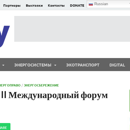
Russian
Партнеры
Выставки
Контакты
DONATE
E²nergy
E²nergy — энергетика Евразии и мира
ЭНЕРГОСИСТЕМЫ
ЭКОТРАНСПОРТ
DIGITAL
НЕРГОПРАВО
/
ЭНЕРГОСБЕРЕЖЕНИЕ
 II Международный форум
HARE