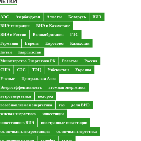
МЕТКИ
АЭС
Азербайджан
Алматы
Беларусь
ВИЭ
ВИЭ-генерация
ВИЭ в Казахстане
ВИЭ в России
Великобритания
ГЭС
Германия
Европа
Евросоюз
Казахстан
Китай
Кыргызстан
Министерство Энергетики РК
Росатом
Россия
США
СЭС
ТЭЦ
Узбекистан
Украина
Ученые
Центральная Азия
Энергоэффективность
атомная энергетика
ветроэнергетика
водород
возобновляемая энергетика
газ
доля ВИЭ
зеленая энергетика
инвестиции
инвестиции в ВИЭ
иностранные инвестиции
солнечная электростанция
солнечная энергетика
солнечные панели
тарифы
уголь