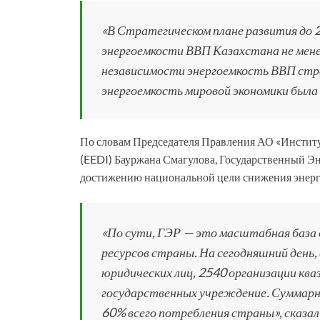
«В Стратегическом плане развития до 
энергоемкости ВВП Казахстана не менее 
независимости энергоемкость ВВП стра
энергоемкость мировой экономики была
По словам Председателя Правления АО «Институ
(EEDI) Бауржана Смагулова, Государственный Эн
достижению национальной цели снижения энер
«По сути, ГЭР — это масштабная база
ресурсов страны. На сегодняшний день,
юридических лиц, 2540 организации ква
государственных учреждение. Суммарн
60% всего потребления страны», сказа