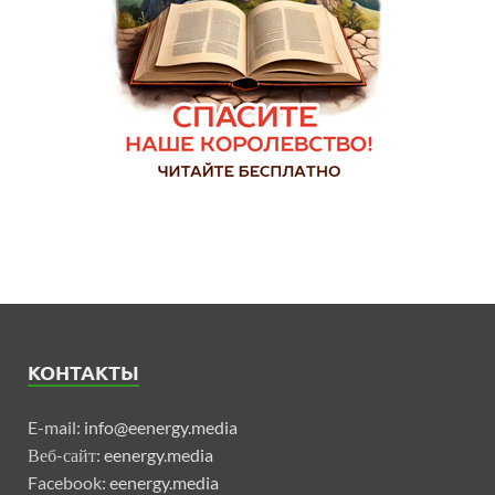
КОНТАКТЫ
E-mail:
info@eenergy.media
Веб-сайт:
eenergy.media
Facebook:
eenergy.media