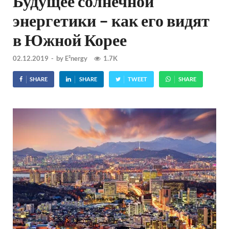
Будущее солнечной
энергетики – как его видят
в Южной Корее
02.12.2019
-
by
E²nergy
1.7K
SHARE
SHARE
TWEET
SHARE