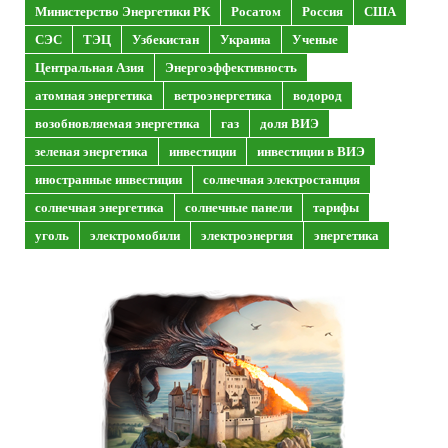
Министерство Энергетики РК
Росатом
Россия
США
СЭС
ТЭЦ
Узбекистан
Украина
Ученые
Центральная Азия
Энергоэффективность
атомная энергетика
ветроэнергетика
водород
возобновляемая энергетика
газ
доля ВИЭ
зеленая энергетика
инвестиции
инвестиции в ВИЭ
иностранные инвестиции
солнечная электростанция
солнечная энергетика
солнечные панели
тарифы
уголь
электромобили
электроэнергия
энергетика