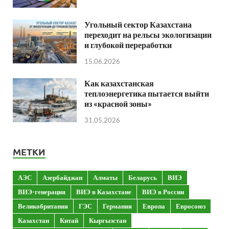
Угольный сектор Казахстана
переходит на рельсы экологизации
и глубокой переработки
15.06.2026
Как казахстанская
теплоэнергетика пытается выйти
из «красной зоны»
31.05.2026
МЕТКИ
АЭС
Азербайджан
Алматы
Беларусь
ВИЭ
ВИЭ-генерация
ВИЭ в Казахстане
ВИЭ в России
Великобритания
ГЭС
Германия
Европа
Евросоюз
Казахстан
Китай
Кыргызстан