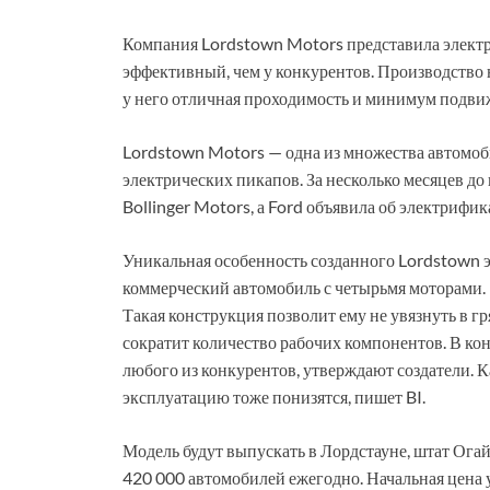
Компания Lordstown Motors представила электр
эффективный, чем у конкурентов. Производство н
у него отличная проходимость и минимум подви
Lordstown Motors — одна из множества автомоб
электрических пикапов. За несколько месяцев д
Bollinger Motors, а Ford объявила об электрифи
Уникальная особенность созданного Lordstown э
коммерческий автомобиль с четырьмя моторами.
Такая конструкция позволит ему не увязнуть в гр
сократит количество рабочих компонентов. В ко
любого из конкурентов, утверждают создатели. К
эксплуатацию тоже понизятся, пишет BI.
Модель будут выпускать в Лордстауне, штат Ог
420 000 автомобилей ежегодно. Начальная цена 