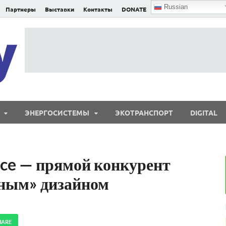
Russian
Партнеры
Выставки
Контакты
DONATE
E²nergy
E²nergy — энергетика Евразии и мира
ЭНЕРГОСИСТЕМЫ
ЭКОТРАНСПОРТ
DIGITAL
ce — прямой конкурент
ьным» дизайном
HARE