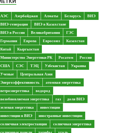
МЕТКИ
АЭС
Азербайджан
Алматы
Беларусь
ВИЭ
ВИЭ-генерация
ВИЭ в Казахстане
ВИЭ в России
Великобритания
ГЭС
Германия
Европа
Евросоюз
Казахстан
Китай
Кыргызстан
Министерство Энергетики РК
Росатом
Россия
США
СЭС
ТЭЦ
Узбекистан
Украина
Ученые
Центральная Азия
Энергоэффективность
атомная энергетика
ветроэнергетика
водород
возобновляемая энергетика
газ
доля ВИЭ
зеленая энергетика
инвестиции
инвестиции в ВИЭ
иностранные инвестиции
солнечная электростанция
солнечная энергетика
солнечные панели
тарифы
уголь