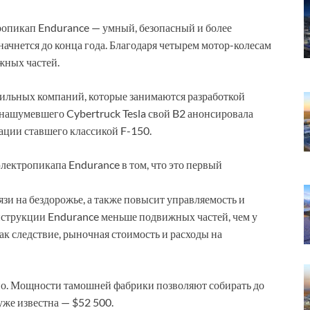
опикап Endurance — умный, безопасный и более
ачнется до конца года. Благодаря четырем мотор-колесам
жных частей.
ильных компаний, которые занимаются разработкой
о нашумевшего Cybertruck Tesla свой B2 анонсировала
кации ставшего классикой F-150.
лектропикапа Endurance в том, что это первый
язи на бездорожье, а также повысит управляемость и
нструкции Endurance меньше подвижных частей, чем у
ак следствие, рыночная стоимость и расходы на
айо. Мощности тамошней фабрики позволяют собирать до
уже известна — $52 500.