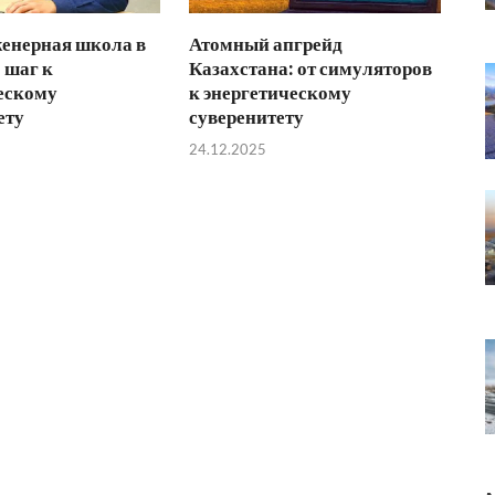
енерная школа в
Атомный апгрейд
 шаг к
Казахстана: от симуляторов
ескому
к энергетическому
ету
суверенитету
24.12.2025