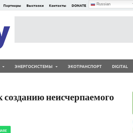
Russian
Партнеры
Выставки
Контакты
DONATE
E²nergy
E²nergy — энергетика Евразии и мира
ЭНЕРГОСИСТЕМЫ
ЭКОТРАНСПОРТ
DIGITAL
 созданию неисчерпаемого
HARE