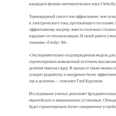
кандидата физико-математических наук Глеба Ку
Термоядерный синтез тем эффективнее, чем лучше
и электрического тока, протекающего по плазме.
эффективному нагреву: вместо полезных столкно
нарушает ее теплоизоляцию. В своей работе учен
токамаке «Глобус-М».
«Экспериментально подтвержденная модель для 
спроектировать компактный источник высокоэне
деления тяжелых ядер. В процессе также можно 
ускорит разработку и внедрение более эффектив
так и деления», — поясняет Глеб Курскиев.
Исследование ученых дополняет фундаментальны
европейских и американских установках. Объед
будет спроектировать более совершенное устройс