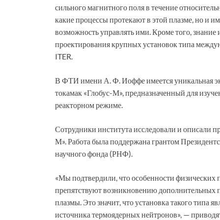
сильного магнитного поля в течение относительн
какие процессы протекают в этой плазме, но и и
возможность управлять ими. Кроме того, знание
проектирования крупных установок типа междун
ITER.
В ФТИ имени А. Ф. Иоффе имеется уникальная э
токамак «Глобус-М», предназначенный для изучен
реакторном режиме.
Сотрудники института исследовали и описали пр
М». Работа была поддержана грантом Президент
научного фонда (РНФ).
«Мы подтвердили, что особенности физических п
препятствуют возникновению дополнительных по
плазмы. Это значит, что установка такого типа я
источника термоядерных нейтронов», — приводят