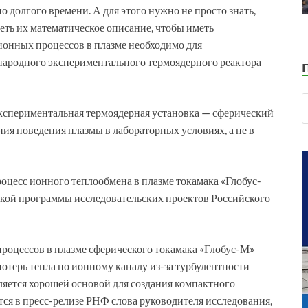
о долгого времени. А для этого нужно не просто знать,
меть их математическое описание, чтобы иметь
 ионных процессов в плазме необходимо для
ародного экспериментального термоядерного реактора
кспериментальная термоядерная установка — сферический
ия поведения плазмы в лабораторных условиях, а не в
оцесс ионного теплообмена в плазме токамака «Глобус-
ской программы исследовательских проектов Российского
роцессов в плазме сферического токамака «Глобус-М»
терь тепла по ионному каналу из-за турбулентности
вляется хорошей основой для создания компактного
ся в пресс-релизе РНФ слова руководителя исследования,