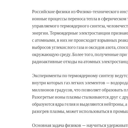
Российские физики из Физико-технического инс
ионные процессы переноса тепла в сферическом 
управляемого термоядерного синтеза, человече
энергии. Термоядерные электростанции признаю
с атомными, в них не происходит взрывных реакц
выбросов углекислого газа и оксидов азота, сп
окружающую среду. Более того, полученные при
радиоактивные отходы на атомных электростанц
Эксперименты по термоядерному синтезу ведутся
внутри которых газ легких элементов — водорода
миллионов градусов, что позволяет образовать пл
Разогретые ионы плазмы сталкиваются друг с дру
образуются ядра гелия и выделяются нейтроны, а
разогрев плазмы, может использоваться в промы
Основная задача физиков — научиться удержива