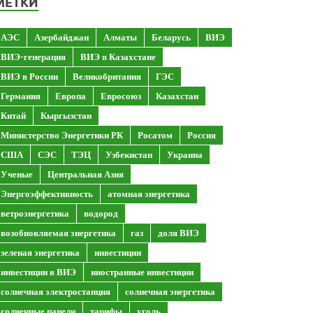
МЕТКИ
АЭС
Азербайджан
Алматы
Беларусь
ВИЭ
ВИЭ-генерация
ВИЭ в Казахстане
ВИЭ в России
Великобритания
ГЭС
Германия
Европа
Евросоюз
Казахстан
Китай
Кыргызстан
Министерство Энергетики РК
Росатом
Россия
США
СЭС
ТЭЦ
Узбекистан
Украина
Ученые
Центральная Азия
Энергоэффективность
атомная энергетика
ветроэнергетика
водород
возобновляемая энергетика
газ
доля ВИЭ
зеленая энергетика
инвестиции
инвестиции в ВИЭ
иностранные инвестиции
солнечная электростанция
солнечная энергетика
солнечные панели
тарифы
уголь