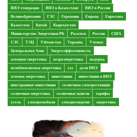
ВИЭ-генерация
ВИЭ в Казахстане
ВИЭ в России
Великобритания
ГЭС
Германия
Европа
Евросоюз
Казахстан
Китай
Кыргызстан
Министерство Энергетики РК
Росатом
Россия
США
СЭС
ТЭЦ
Узбекистан
Украина
Ученые
Центральная Азия
Энергоэффективность
атомная энергетика
ветроэнергетика
водород
возобновляемая энергетика
газ
доля ВИЭ
зеленая энергетика
инвестиции
инвестиции в ВИЭ
иностранные инвестиции
солнечная электростанция
солнечная энергетика
солнечные панели
тарифы
уголь
электромобили
электроэнергия
энергетика