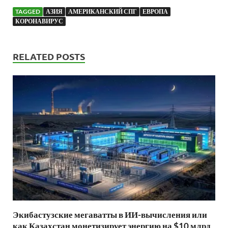
TAGGED
АЗИЯ
АМЕРИКАНСКИЙ СПГ
ЕВРОПА
КОРОНАВИРУС
RELATED POSTS
Экибастузские мегаватты в ИИ-вычисления или
как Казахстан монетизирует энергию на $10 млрд