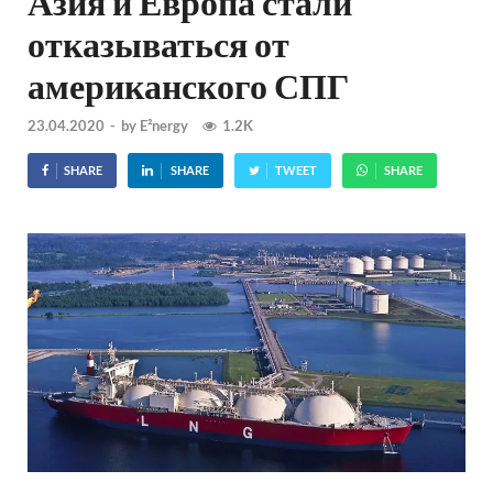
Азия и Европа стали
отказываться от
американского СПГ
23.04.2020
-
by
E²nergy
1.2K
SHARE
SHARE
TWEET
SHARE