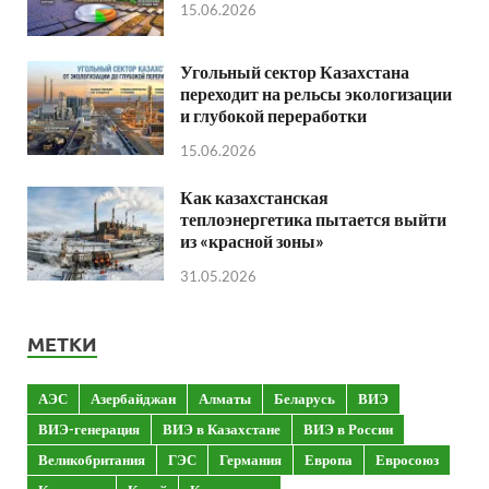
15.06.2026
Угольный сектор Казахстана
переходит на рельсы экологизации
и глубокой переработки
15.06.2026
Как казахстанская
теплоэнергетика пытается выйти
из «красной зоны»
31.05.2026
МЕТКИ
АЭС
Азербайджан
Алматы
Беларусь
ВИЭ
ВИЭ-генерация
ВИЭ в Казахстане
ВИЭ в России
Великобритания
ГЭС
Германия
Европа
Евросоюз