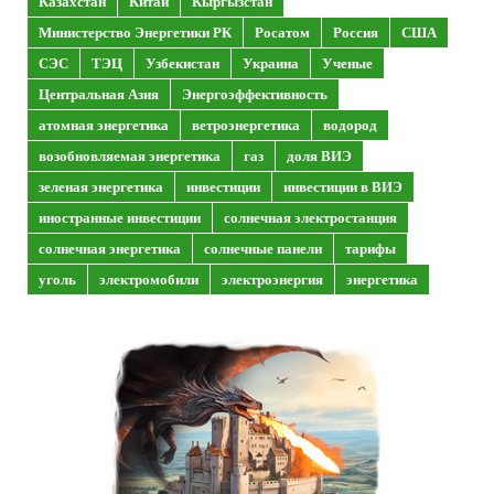
Казахстан
Китай
Кыргызстан
Министерство Энергетики РК
Росатом
Россия
США
СЭС
ТЭЦ
Узбекистан
Украина
Ученые
Центральная Азия
Энергоэффективность
атомная энергетика
ветроэнергетика
водород
возобновляемая энергетика
газ
доля ВИЭ
зеленая энергетика
инвестиции
инвестиции в ВИЭ
иностранные инвестиции
солнечная электростанция
солнечная энергетика
солнечные панели
тарифы
уголь
электромобили
электроэнергия
энергетика