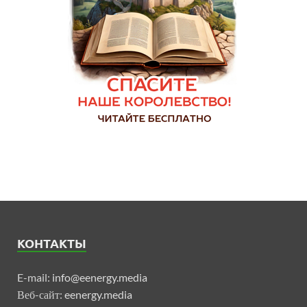
КОНТАКТЫ
E-mail:
info@eenergy.media
Веб-сайт:
eenergy.media