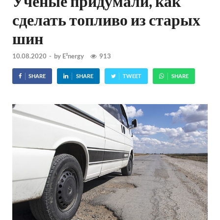
Ученые придумали, как
сделать топливо из старых
шин
10.08.2020
-
by
E²nergy
913
SHARE
SHARE
TWEET
SHARE