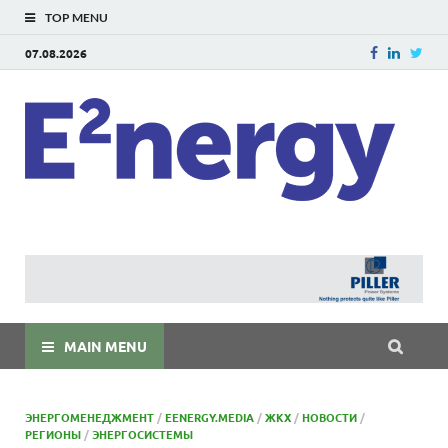
TOP MENU
07.08.2026
E
E²ner
энерг
Евраз
мира
MAIN MENU
ЭНЕРГОМЕНЕДЖМЕНТ
/
EENERGY.MEDIA
/
ЖКХ
/
НОВОСТИ
/
РЕГИОНЫ
/
ЭНЕРГОСИСТЕМЫ