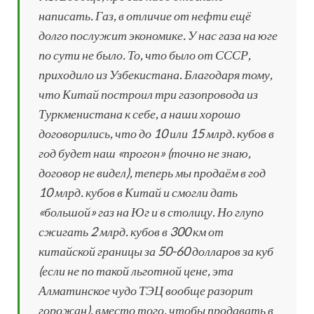
написать. Газ, в отличие от нефти ещё
долго послужит экономике. У нас газа на юге
по сути не было. То, что было от СССР,
приходило из Узбекистана. Благодаря тому,
что Китай построил три газопровода из
Туркменистана к себе, а наши хорошо
договорились, что до 10 или 15 млрд. кубов в
год будет наш «прогон» (точно не знаю,
договор не видел), теперь мы продаём в год
10 млрд. кубов в Китай и смогли дать
«большой» газ на Юг и в столицу. Но глупо
сжигать 2 млрд. кубов в 300 км от
китайской границы за 50-60 долларов за куб
(если не по такой льготной цене, эта
Алматинское чудо ТЭЦ вообще разорит
горожан), вместо того, чтобы продавать в