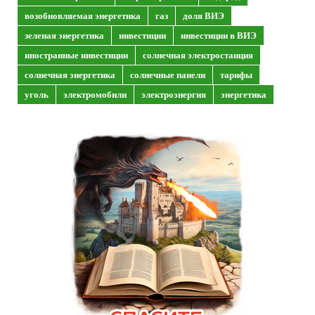
возобновляемая энергетика
газ
доля ВИЭ
зеленая энергетика
инвестиции
инвестиции в ВИЭ
иностранные инвестиции
солнечная электростанция
солнечная энергетика
солнечные панели
тарифы
уголь
электромобили
электроэнергия
энергетика