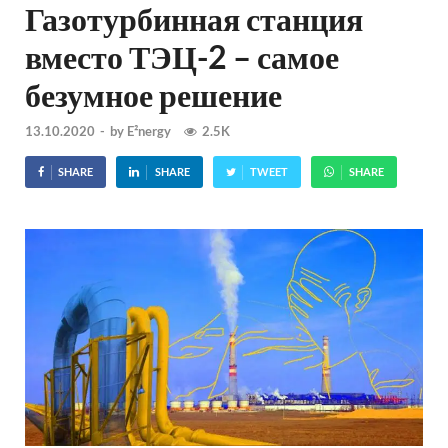
Газотурбинная станция
вместо ТЭЦ-2 – самое
безумное решение
13.10.2020
-
by
E²nergy
2.5K
SHARE
SHARE
TWEET
SHARE