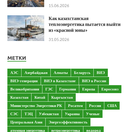
15.06.2026
Как казахстанская
теплоэнергетика пытается выйти
из «красной зоны»
31.05.2026
МЕТКИ
АЭС
Азербайджан
Алматы
Беларусь
ВИЭ
ВИЭ-генерация
ВИЭ в Казахстане
ВИЭ в России
Великобритания
ГЭС
Германия
Европа
Евросоюз
Казахстан
Китай
Кыргызстан
Министерство Энергетики РК
Росатом
Россия
США
СЭС
ТЭЦ
Узбекистан
Украина
Ученые
Центральная Азия
Энергоэффективность
атомная энергетика
ветроэнергетика
водород