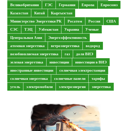
Великобритания
ГЭС
Германия
Европа
Евросоюз
Казахстан
Китай
Кыргызстан
Министерство Энергетики РК
Росатом
Россия
США
СЭС
ТЭЦ
Узбекистан
Украина
Ученые
Центральная Азия
Энергоэффективность
атомная энергетика
ветроэнергетика
водород
возобновляемая энергетика
газ
доля ВИЭ
зеленая энергетика
инвестиции
инвестиции в ВИЭ
иностранные инвестиции
солнечная электростанция
солнечная энергетика
солнечные панели
тарифы
уголь
электромобили
электроэнергия
энергетика