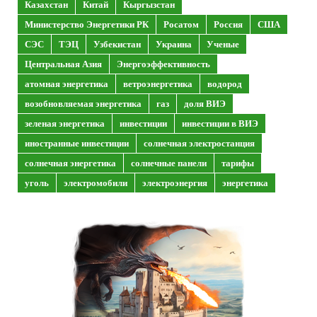
Казахстан
Китай
Кыргызстан
Министерство Энергетики РК
Росатом
Россия
США
СЭС
ТЭЦ
Узбекистан
Украина
Ученые
Центральная Азия
Энергоэффективность
атомная энергетика
ветроэнергетика
водород
возобновляемая энергетика
газ
доля ВИЭ
зеленая энергетика
инвестиции
инвестиции в ВИЭ
иностранные инвестиции
солнечная электростанция
солнечная энергетика
солнечные панели
тарифы
уголь
электромобили
электроэнергия
энергетика