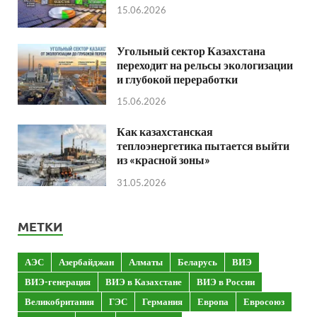
15.06.2026
Угольный сектор Казахстана
переходит на рельсы экологизации
и глубокой переработки
15.06.2026
Как казахстанская
теплоэнергетика пытается выйти
из «красной зоны»
31.05.2026
МЕТКИ
АЭС
Азербайджан
Алматы
Беларусь
ВИЭ
ВИЭ-генерация
ВИЭ в Казахстане
ВИЭ в России
Великобритания
ГЭС
Германия
Европа
Евросоюз