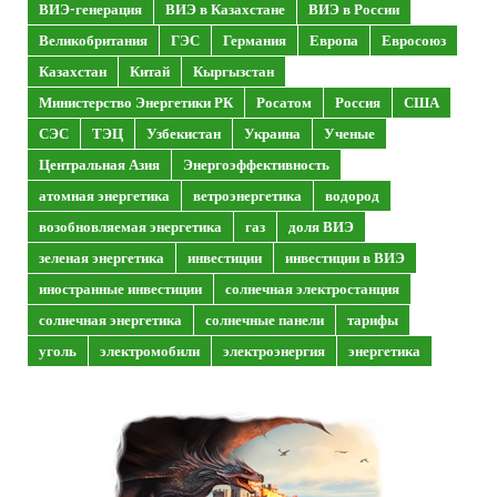
ВИЭ-генерация
ВИЭ в Казахстане
ВИЭ в России
Великобритания
ГЭС
Германия
Европа
Евросоюз
Казахстан
Китай
Кыргызстан
Министерство Энергетики РК
Росатом
Россия
США
СЭС
ТЭЦ
Узбекистан
Украина
Ученые
Центральная Азия
Энергоэффективность
атомная энергетика
ветроэнергетика
водород
возобновляемая энергетика
газ
доля ВИЭ
зеленая энергетика
инвестиции
инвестиции в ВИЭ
иностранные инвестиции
солнечная электростанция
солнечная энергетика
солнечные панели
тарифы
уголь
электромобили
электроэнергия
энергетика