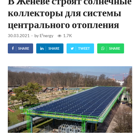
В Женеве строят солнечные
коллекторы для системы
центрального отопления
30.03.2021
-
by
E²nergy
1.7K
SHARE
SHARE
TWEET
SHARE