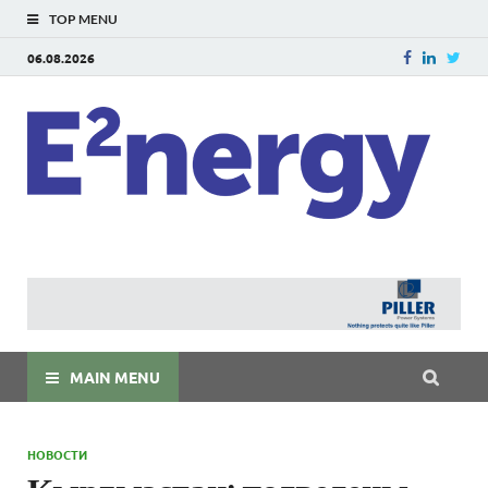
TOP MENU
06.08.2026
E
E²ner
энерг
Евраз
мира
MAIN MENU
НОВОСТИ