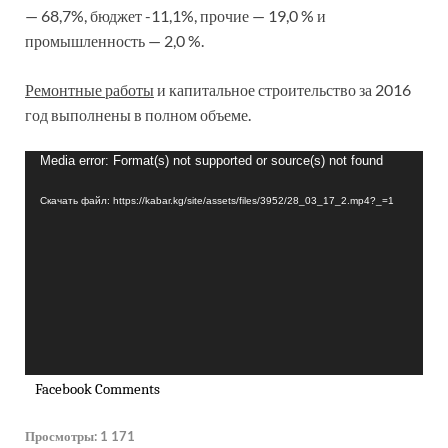
— 68,7%, бюджет -11,1%, прочие — 19,0 % и
промышленность — 2,0 %.
Ремонтные работы
и капитальное строительство за 2016
год выполнены в полном объеме.
Видеоплеер
Media error: Format(s) not supported or source(s) not found
Скачать файл: https://kabar.kg/site/assets/files/3952/28_03_17_2.mp4?_=1
Facebook Comments
Просмотры:
1 171