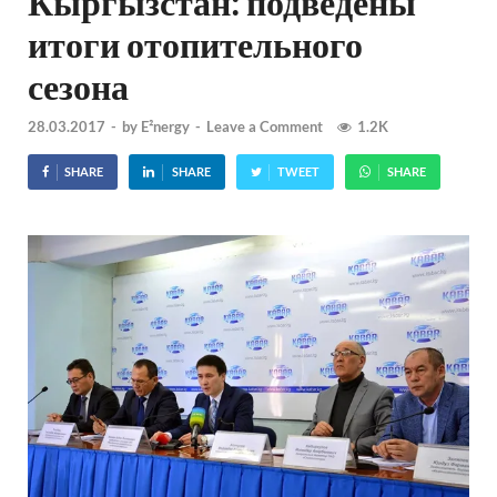
Кыргызстан: подведены
итоги отопительного
сезона
28.03.2017
-
by
E²nergy
-
Leave a Comment
1.2K
SHARE
SHARE
TWEET
SHARE