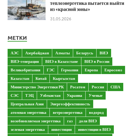
теплоэнергетика пытается выйти
из «красной зоны»
31.05.2026
МЕТКИ
АЭС
Азербайджан
Алматы
Беларусь
ВИЭ
ВИЭ-генерация
ВИЭ в Казахстане
ВИЭ в России
Великобритания
ГЭС
Германия
Европа
Евросоюз
Казахстан
Китай
Кыргызстан
Министерство Энергетики РК
Росатом
Россия
США
СЭС
ТЭЦ
Узбекистан
Украина
Ученые
Центральная Азия
Энергоэффективность
атомная энергетика
ветроэнергетика
водород
возобновляемая энергетика
газ
доля ВИЭ
зеленая энергетика
инвестиции
инвестиции в ВИЭ