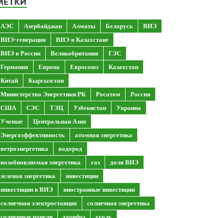
МЕТКИ
АЭС
Азербайджан
Алматы
Беларусь
ВИЭ
ВИЭ-генерация
ВИЭ в Казахстане
ВИЭ в России
Великобритания
ГЭС
Германия
Европа
Евросоюз
Казахстан
Китай
Кыргызстан
Министерство Энергетики РК
Росатом
Россия
США
СЭС
ТЭЦ
Узбекистан
Украина
Ученые
Центральная Азия
Энергоэффективность
атомная энергетика
ветроэнергетика
водород
возобновляемая энергетика
газ
доля ВИЭ
зеленая энергетика
инвестиции
инвестиции в ВИЭ
иностранные инвестиции
солнечная электростанция
солнечная энергетика
солнечные панели
тарифы
уголь