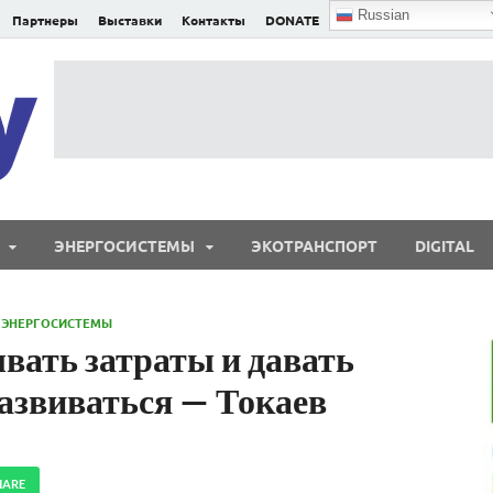
Russian
Партнеры
Выставки
Контакты
DONATE
E²nergy
E²nergy — энергетика Евразии и мира
ЭНЕРГОСИСТЕМЫ
ЭКОТРАНСПОРТ
DIGITAL
/
ЭНЕРГОСИСТЕМЫ
ать затраты и давать
азвиваться — Токаев
HARE