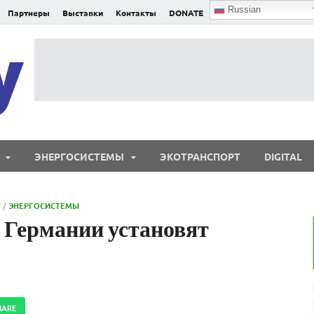
Russian
Партнеры
Выставки
Контакты
DONATE
E²nergy
E²nergy — энергетика Евразии и мира
ЭНЕРГОСИСТЕМЫ
ЭКОТРАНСПОРТ
DIGITAL
Т
/
ЭНЕРГОСИСТЕМЫ
 Германии установят
HARE