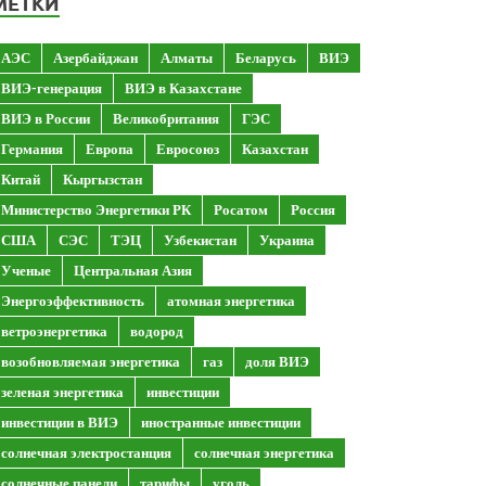
МЕТКИ
АЭС
Азербайджан
Алматы
Беларусь
ВИЭ
ВИЭ-генерация
ВИЭ в Казахстане
ВИЭ в России
Великобритания
ГЭС
Германия
Европа
Евросоюз
Казахстан
Китай
Кыргызстан
Министерство Энергетики РК
Росатом
Россия
США
СЭС
ТЭЦ
Узбекистан
Украина
Ученые
Центральная Азия
Энергоэффективность
атомная энергетика
ветроэнергетика
водород
возобновляемая энергетика
газ
доля ВИЭ
зеленая энергетика
инвестиции
инвестиции в ВИЭ
иностранные инвестиции
солнечная электростанция
солнечная энергетика
солнечные панели
тарифы
уголь