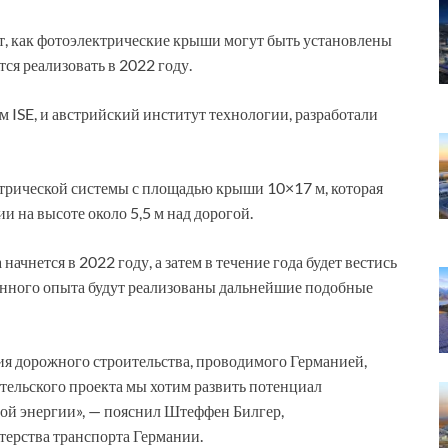
т, как фотоэлектрические крыши могут быть установлены
ся реализовать в 2022 году.
 ISE, и австрийский институт технологии, разработали
трической системы с площадью крыши 10×17 м, которая
ии на высоте около 5,5 м над дорогой.
ачнется в 2022 году, а затем в течение года будет вестись
енного опыта будут реализованы дальнейшие подобные
ия дорожного строительства, проводимого Германией,
ельского проекта мы хотим развить потенциал
мой энергии», — пояснил Штеффен Билгер,
терства транспорта Германии.