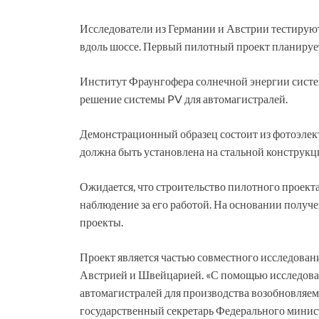
Исследователи из Германии и Австрии тестирую
вдоль шоссе. Первый пилотный проект планирует
Институт Фраунгофера солнечной энергии систем
решение системы PV для автомагистралей.
Демонстрационный образец состоит из фотоэлек
должна быть установлена ​​на стальной конструкц
Ожидается, что строительство пилотного проекта н
наблюдение за его работой. На основании получ
проекты.
Проект является частью совместного исследован
Австрией и Швейцарией. «С помощью исследоват
автомагистралей для производства возобновляе
государственный секретарь Федерального минис