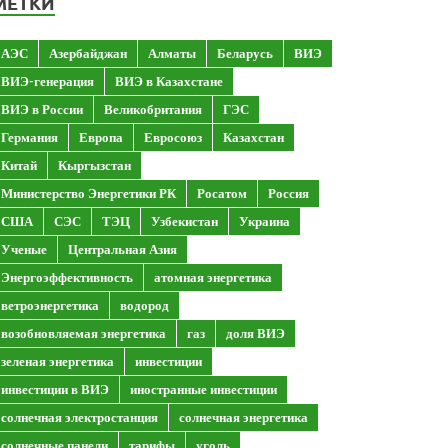
МЕТКИ
АЭС
Азербайджан
Алматы
Беларусь
ВИЭ
ВИЭ-генерация
ВИЭ в Казахстане
ВИЭ в России
Великобритания
ГЭС
Германия
Европа
Евросоюз
Казахстан
Китай
Кыргызстан
Министерство Энергетики РК
Росатом
Россия
США
СЭС
ТЭЦ
Узбекистан
Украина
Ученые
Центральная Азия
Энергоэффективность
атомная энергетика
ветроэнергетика
водород
возобновляемая энергетика
газ
доля ВИЭ
зеленая энергетика
инвестиции
инвестиции в ВИЭ
иностранные инвестиции
солнечная электростанция
солнечная энергетика
солнечные панели
тарифы
уголь