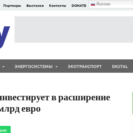
Russian
Партнеры
Выставки
Контакты
DONATE
E²nergy
E²nergy — энергетика Евразии и мира
ЭНЕРГОСИСТЕМЫ
ЭКОТРАНСПОРТ
DIGITAL
инвестирует в расширение
млрд евро
HARE