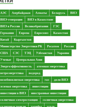
МЕТКИ
АЭС
Азербайджан
Алматы
Беларусь
ВИЭ
ВИЭ-генерация
ВИЭ в Казахстане
ВИЭ в России
Великобритания
ГЭС
Германия
Европа
Евросоюз
Казахстан
Китай
Кыргызстан
Министерство Энергетики РК
Росатом
Россия
США
СЭС
ТЭЦ
Узбекистан
Украина
Ученые
Центральная Азия
Энергоэффективность
атомная энергетика
ветроэнергетика
водород
возобновляемая энергетика
газ
доля ВИЭ
зеленая энергетика
инвестиции
инвестиции в ВИЭ
иностранные инвестиции
солнечная электростанция
солнечная энергетика
солнечные панели
тарифы
уголь