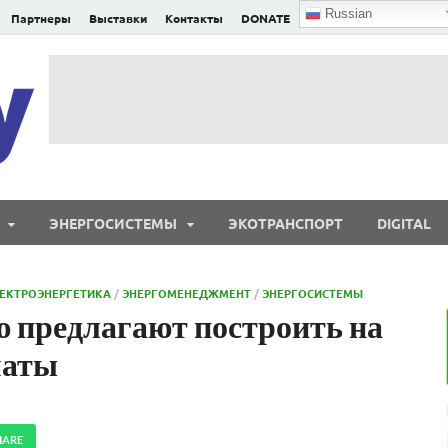
Russian
Партнеры
Выставки
Контакты
DONATE
E²nergy
E²nergy — энергетика Евразии и мира
ЭНЕРГОСИСТЕМЫ
ЭКОТРАНСПОРТ
DIGITAL
ЕКТРОЭНЕРГЕТИКА
/
ЭНЕРГОМЕНЕДЖМЕНТ
/
ЭНЕРГОСИСТЕМЫ
 предлагают построить на
маты
HARE