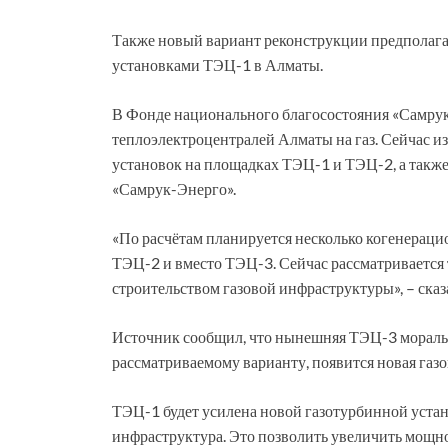
Также новый вариант реконструкции предполаг
установками ТЭЦ-1 в Алматы.
В Фонде национального благосостояния «Самрук
теплоэлектроцентралей Алматы на газ. Сейчас и
установок на площадках ТЭЦ-1 и ТЭЦ-2, а такж
«Самрук-Энерго».
«По расчётам планируется несколько когенерац
ТЭЦ-2 и вместо ТЭЦ-3. Сейчас рассматривается 
строительством газовой инфраструктуры», – сказ
Источник сообщил, что нынешняя ТЭЦ-3 морально
рассматриваемому варианту, появится новая газо
ТЭЦ-1 будет усилена новой газотурбинной устан
инфраструктура. Это позволить увеличить мощно