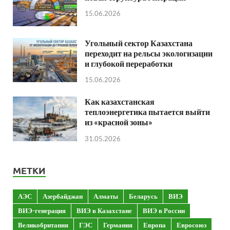
15.06.2026
Угольный сектор Казахстана
переходит на рельсы экологизации
и глубокой переработки
15.06.2026
Как казахстанская
теплоэнергетика пытается выйти
из «красной зоны»
31.05.2026
МЕТКИ
АЭС
Азербайджан
Алматы
Беларусь
ВИЭ
ВИЭ-генерация
ВИЭ в Казахстане
ВИЭ в России
Великобритания
ГЭС
Германия
Европа
Евросоюз