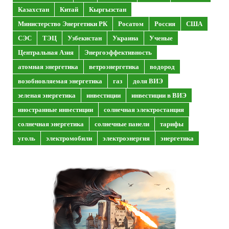
Казахстан
Китай
Кыргызстан
Министерство Энергетики РК
Росатом
Россия
США
СЭС
ТЭЦ
Узбекистан
Украина
Ученые
Центральная Азия
Энергоэффективность
атомная энергетика
ветроэнергетика
водород
возобновляемая энергетика
газ
доля ВИЭ
зеленая энергетика
инвестиции
инвестиции в ВИЭ
иностранные инвестиции
солнечная электростанция
солнечная энергетика
солнечные панели
тарифы
уголь
электромобили
электроэнергия
энергетика