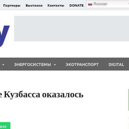
Russian
Партнеры
Выставки
Контакты
DONATE
E²nergy
E²nergy — энергетика Евразии и мира
ЭНЕРГОСИСТЕМЫ
ЭКОТРАНСПОРТ
DIGITAL
 Кузбасса оказалось
HARE