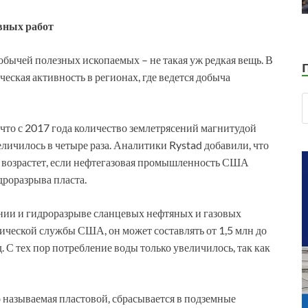
вных работ
добычей полезных ископаемых – не такая уж редкая вещь. В
еская активность в регионах, где ведется добыча
 что с 2017 года количество землетрясений магнитудой
еличилось в четыре раза. Аналитики Rystad добавили, что
е возрастет, если нефтегазовая промышленность США
роразрыва пласта.
ении и гидроразрыве сланцевых нефтяных и газовых
ической службы США, он может составлять от 1,5 млн до
д. С тех пор потребление воды только увеличилось, так как
 называемая пластовой, сбрасывается в подземные