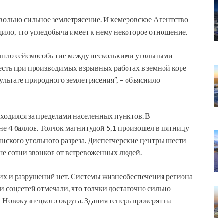
ольно сильное землетрясение. И кемеровское Агентство
ило, что угледобыча имеет к нему некоторое отношение.
зошло сейсмособытие между несколькими угольными
есть при производимых взрывных работах в земной коре
зультате природного землетрясения”, – объяснило
ходился за пределами населенных пунктов. В
е 4 баллов. Толчок магнитудой 5,1 произошел в пятницу
динского угольного разреза. Диспетчерские центры шести
е сотни звонков от встревоженных людей.
х и разрушений нет. Системы жизнеобеспечения региона
и соцсетей отмечали, что толчки достаточно сильно
Новокузнецкого округа. Здания теперь проверят на