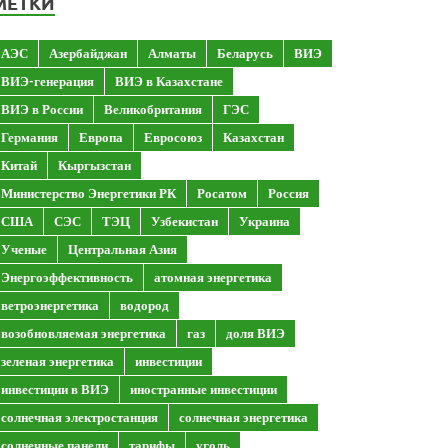
МЕТКИ
АЭС
Азербайджан
Алматы
Беларусь
ВИЭ
ВИЭ-генерация
ВИЭ в Казахстане
ВИЭ в России
Великобритания
ГЭС
Германия
Европа
Евросоюз
Казахстан
Китай
Кыргызстан
Министерство Энергетики РК
Росатом
Россия
США
СЭС
ТЭЦ
Узбекистан
Украина
Ученые
Центральная Азия
Энергоэффективность
атомная энергетика
ветроэнергетика
водород
возобновляемая энергетика
газ
доля ВИЭ
зеленая энергетика
инвестиции
инвестиции в ВИЭ
иностранные инвестиции
солнечная электростанция
солнечная энергетика
солнечные панели
тарифы
уголь