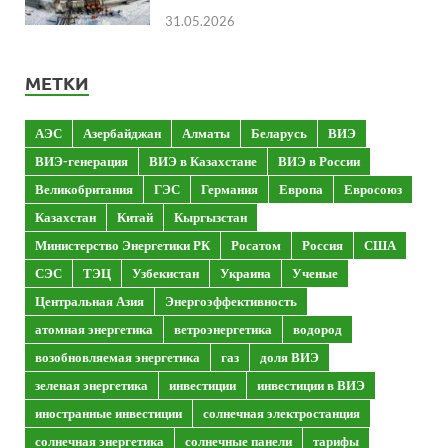
31.05.2026
МЕТКИ
АЭС
Азербайджан
Алматы
Беларусь
ВИЭ
ВИЭ-генерация
ВИЭ в Казахстане
ВИЭ в России
Великобритания
ГЭС
Германия
Европа
Евросоюз
Казахстан
Китай
Кыргызстан
Министерство Энергетики РК
Росатом
Россия
США
СЭС
ТЭЦ
Узбекистан
Украина
Ученые
Центральная Азия
Энергоэффективность
атомная энергетика
ветроэнергетика
водород
возобновляемая энергетика
газ
доля ВИЭ
зеленая энергетика
инвестиции
инвестиции в ВИЭ
иностранные инвестиции
солнечная электростанция
солнечная энергетика
солнечные панели
тарифы