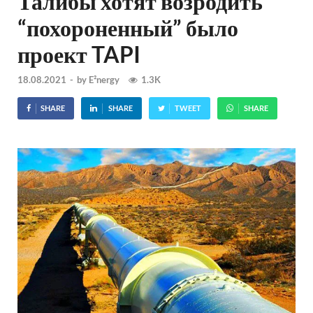
Талибы хотят возродить
“похороненный” было
проект TAPI
18.08.2021
-
by
E²nergy
1.3K
SHARE
SHARE
TWEET
SHARE