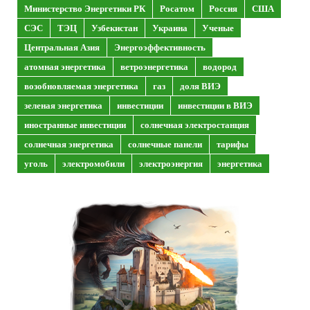
Министерство Энергетики РК
Росатом
Россия
США
СЭС
ТЭЦ
Узбекистан
Украина
Ученые
Центральная Азия
Энергоэффективность
атомная энергетика
ветроэнергетика
водород
возобновляемая энергетика
газ
доля ВИЭ
зеленая энергетика
инвестиции
инвестиции в ВИЭ
иностранные инвестиции
солнечная электростанция
солнечная энергетика
солнечные панели
тарифы
уголь
электромобили
электроэнергия
энергетика