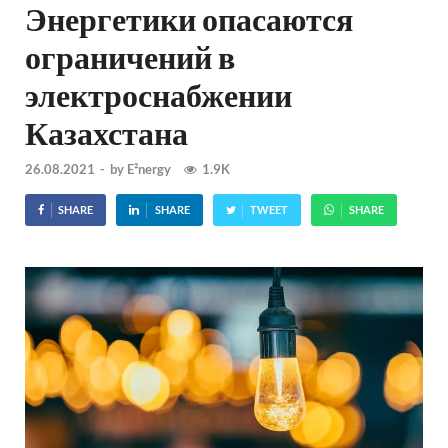
Энергетики опасаются
ограничений в
электроснабжении
Казахстана
26.08.2021
-
by
E²nergy
1.9K
SHARE
SHARE
TWEET
SHARE