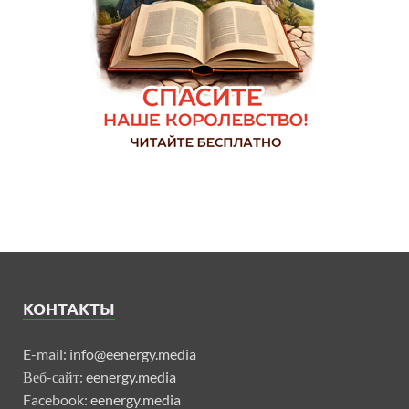
КОНТАКТЫ
E-mail:
info@eenergy.media
Веб-сайт:
eenergy.media
Facebook:
eenergy.media