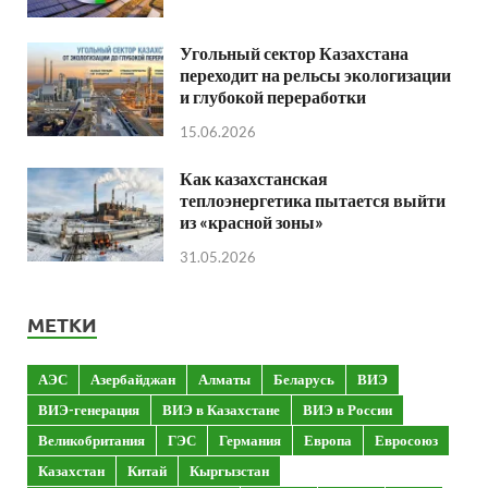
Угольный сектор Казахстана
переходит на рельсы экологизации
и глубокой переработки
15.06.2026
Как казахстанская
теплоэнергетика пытается выйти
из «красной зоны»
31.05.2026
МЕТКИ
АЭС
Азербайджан
Алматы
Беларусь
ВИЭ
ВИЭ-генерация
ВИЭ в Казахстане
ВИЭ в России
Великобритания
ГЭС
Германия
Европа
Евросоюз
Казахстан
Китай
Кыргызстан