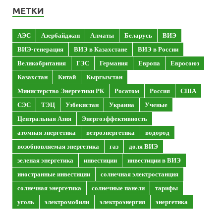
МЕТКИ
АЭС
Азербайджан
Алматы
Беларусь
ВИЭ
ВИЭ-генерация
ВИЭ в Казахстане
ВИЭ в России
Великобритания
ГЭС
Германия
Европа
Евросоюз
Казахстан
Китай
Кыргызстан
Министерство Энергетики РК
Росатом
Россия
США
СЭС
ТЭЦ
Узбекистан
Украина
Ученые
Центральная Азия
Энергоэффективность
атомная энергетика
ветроэнергетика
водород
возобновляемая энергетика
газ
доля ВИЭ
зеленая энергетика
инвестиции
инвестиции в ВИЭ
иностранные инвестиции
солнечная электростанция
солнечная энергетика
солнечные панели
тарифы
уголь
электромобили
электроэнергия
энергетика