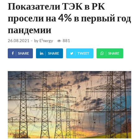
Показатели ТЭК в РК
просели на 4% в первый год
пандемии
26.08.2021
-
by
E²nergy
881
SHARE
SHARE
TWEET
SHARE