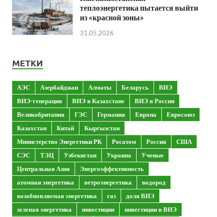
теплоэнергетика пытается выйти
из «красной зоны»
31.05.2026
МЕТКИ
АЭС
Азербайджан
Алматы
Беларусь
ВИЭ
ВИЭ-генерация
ВИЭ в Казахстане
ВИЭ в России
Великобритания
ГЭС
Германия
Европа
Евросоюз
Казахстан
Китай
Кыргызстан
Министерство Энергетики РК
Росатом
Россия
США
СЭС
ТЭЦ
Узбекистан
Украина
Ученые
Центральная Азия
Энергоэффективность
атомная энергетика
ветроэнергетика
водород
возобновляемая энергетика
газ
доля ВИЭ
зеленая энергетика
инвестиции
инвестиции в ВИЭ