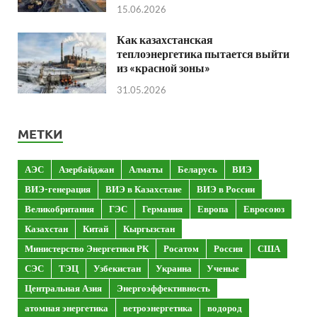
15.06.2026
Как казахстанская
теплоэнергетика пытается выйти
из «красной зоны»
31.05.2026
МЕТКИ
АЭС
Азербайджан
Алматы
Беларусь
ВИЭ
ВИЭ-генерация
ВИЭ в Казахстане
ВИЭ в России
Великобритания
ГЭС
Германия
Европа
Евросоюз
Казахстан
Китай
Кыргызстан
Министерство Энергетики РК
Росатом
Россия
США
СЭС
ТЭЦ
Узбекистан
Украина
Ученые
Центральная Азия
Энергоэффективность
атомная энергетика
ветроэнергетика
водород