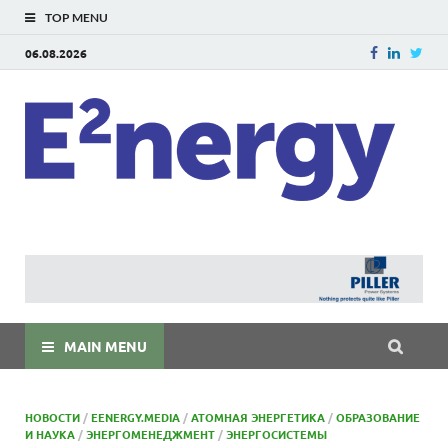
TOP MENU
06.08.2026
E
E²ner
энерг
Евраз
мира
MAIN MENU
НОВОСТИ
/
EENERGY.MEDIA
/
АТОМНАЯ ЭНЕРГЕТИКА
/
ОБРАЗОВАНИЕ
И НАУКА
/
ЭНЕРГОМЕНЕДЖМЕНТ
/
ЭНЕРГОСИСТЕМЫ