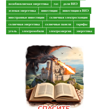
возобновляемая энергетика
газ
доля ВИЭ
зеленая энергетика
инвестиции
инвестиции в ВИЭ
иностранные инвестиции
солнечная электростанция
солнечная энергетика
солнечные панели
тарифы
уголь
электромобили
электроэнергия
энергетика