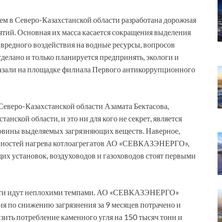
ем в Северо-Казахстанской области разработана дорожная
иятий. Основная их масса касается сокращения выделения
вредного воздействия на водные ресурсы, вопросов
 сделано и только планируется предпринять, экологи и
азали на площадке филиала Первого антикоррупционного
Северо-Казахстанской области Азамата Бектасова,
анской области, и это ни для кого не секрет, является
овины выделяемых загрязняющих веществ. Наверное,
хностей нагрева котлоагрегатов АО «СЕВКАЗЭНЕРГО»,
х установок, воздуховодов и газоховодов стоят первыми
асти идут неплохими темпами. АО «СЕВКАЗЭНЕРГО»
я по снижению загрязнения за 9 месяцев потрачено и
изить потребление каменного угля на 150 тысяч тонн и