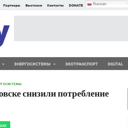
Russian
Партнеры
Выставки
Контакты
DONATE
E²nergy
E²nergy — энергетика Евразии и мира
ЭНЕРГОСИСТЕМЫ
ЭКОТРАНСПОРТ
DIGITAL
РГОСИСТЕМЫ
вске снизили потребление
HARE