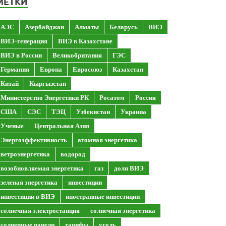
МЕТКИ
АЭС
Азербайджан
Алматы
Беларусь
ВИЭ
ВИЭ-генерация
ВИЭ в Казахстане
ВИЭ в России
Великобритания
ГЭС
Германия
Европа
Евросоюз
Казахстан
Китай
Кыргызстан
Министерство Энергетики РК
Росатом
Россия
США
СЭС
ТЭЦ
Узбекистан
Украина
Ученые
Центральная Азия
Энергоэффективность
атомная энергетика
ветроэнергетика
водород
возобновляемая энергетика
газ
доля ВИЭ
зеленая энергетика
инвестиции
инвестиции в ВИЭ
иностранные инвестиции
солнечная электростанция
солнечная энергетика
солнечные панели
тарифы
уголь