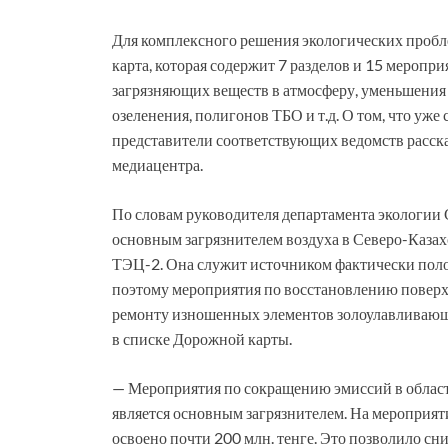
Для комплексного решения экологических пробл
карта, которая содержит 7 разделов и 15 меропр
загрязняющих веществ в атмосферу, уменьшения 
озеленения, полигонов ТБО и т.д. О том, что уже
представители соответствующих ведомств расск
медиацентра.
По словам руководителя департамента экологии 
основным загрязнителем воздуха в Северо-Казахст
ТЭЦ-2. Она служит источником фактически пол
поэтому мероприятия по восстановлению повер
ремонту изношенных элементов золоулавливающи
в списке Дорожной карты.
— Мероприятия по сокращению эмиссий в обл
является основным загрязнителем. На мероприяти
освоено почти 200 млн. тенге. Это позволило сн