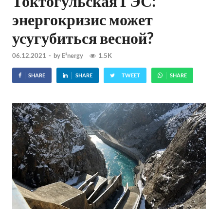
Токтогульская ГЭС:
энергокризис может
усугубиться весной?
06.12.2021
-
by
E²nergy
1.5K
SHARE
SHARE
TWEET
SHARE