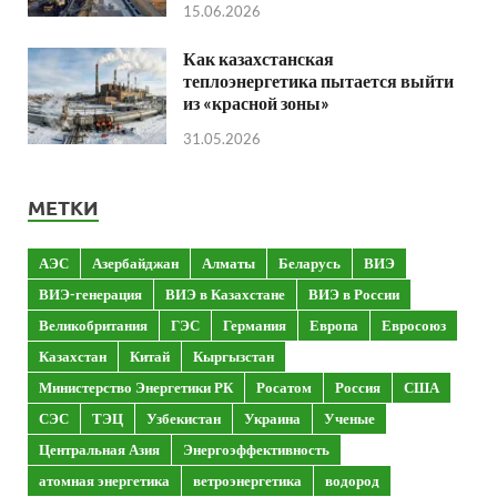
15.06.2026
Как казахстанская
теплоэнергетика пытается выйти
из «красной зоны»
31.05.2026
МЕТКИ
АЭС
Азербайджан
Алматы
Беларусь
ВИЭ
ВИЭ-генерация
ВИЭ в Казахстане
ВИЭ в России
Великобритания
ГЭС
Германия
Европа
Евросоюз
Казахстан
Китай
Кыргызстан
Министерство Энергетики РК
Росатом
Россия
США
СЭС
ТЭЦ
Узбекистан
Украина
Ученые
Центральная Азия
Энергоэффективность
атомная энергетика
ветроэнергетика
водород