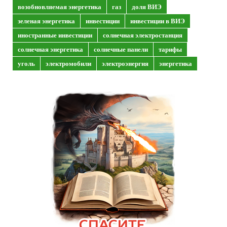
возобновляемая энергетика
газ
доля ВИЭ
зеленая энергетика
инвестиции
инвестиции в ВИЭ
иностранные инвестиции
солнечная электростанция
солнечная энергетика
солнечные панели
тарифы
уголь
электромобили
электроэнергия
энергетика