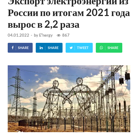
Экспорт электроэнергии из
России по итогам 2021 года
вырос в 2,2 раза
04.01.2022
-
by
E²nergy
867
SHARE
SHARE
TWEET
SHARE