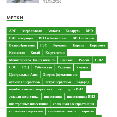
31.05.2026
МЕТКИ
АЭС
Азербайджан
Алматы
Беларусь
ВИЭ
ВИЭ-генерация
ВИЭ в Казахстане
ВИЭ в России
Великобритания
ГЭС
Германия
Европа
Евросоюз
Казахстан
Китай
Кыргызстан
Министерство Энергетики РК
Росатом
Россия
США
СЭС
ТЭЦ
Узбекистан
Украина
Ученые
Центральная Азия
Энергоэффективность
атомная энергетика
ветроэнергетика
водород
возобновляемая энергетика
газ
доля ВИЭ
зеленая энергетика
инвестиции
инвестиции в ВИЭ
иностранные инвестиции
солнечная электростанция
солнечная энергетика
солнечные панели
тарифы