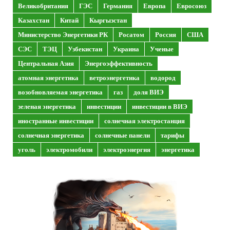
Великобритания
ГЭС
Германия
Европа
Евросоюз
Казахстан
Китай
Кыргызстан
Министерство Энергетики РК
Росатом
Россия
США
СЭС
ТЭЦ
Узбекистан
Украина
Ученые
Центральная Азия
Энергоэффективность
атомная энергетика
ветроэнергетика
водород
возобновляемая энергетика
газ
доля ВИЭ
зеленая энергетика
инвестиции
инвестиции в ВИЭ
иностранные инвестиции
солнечная электростанция
солнечная энергетика
солнечные панели
тарифы
уголь
электромобили
электроэнергия
энергетика