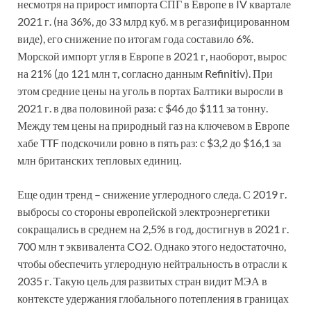
несмотря на прирост импорта СПГ в Европе в IV квартале
2021 г. (на 36%, до 33 млрд куб. м в регазифицированном
виде), его снижение по итогам года составило 6%.
Морской импорт угля в Европе в 2021 г, наоборот, вырос
на 21% (до 121 млн т, согласно данным Refinitiv). При
этом средние цены на уголь в портах Балтики выросли в
2021 г. в два половиной раза: с $46 до $111 за тонну.
Между тем цены на природный газ на ключевом в Европе
хабе TTF подскочили ровно в пять раз: с $3,2 до $16,1 за
млн британских тепловых единиц.
Еще один тренд – снижение углеродного следа. С 2019 г.
выбросы со стороны европейской электроэнергетики
сокращались в среднем на 2,5% в год, достигнув в 2021 г.
700 млн т эквивалента CO2. Однако этого недостаточно,
чтобы обеспечить углеродную нейтральность в отрасли к
2035 г. Такую цель для развитых стран видит МЭА в
контексте удержания глобального потепления в границах