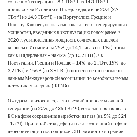
солнечной генерации – 8,1 ТВт*Ч из 14,3 ТВт*Ч –
пришлось на Испанию и Нидерланды, а еще 20% (2,9
ТВт*Ч из 14,3 ТВт*Ч) – на Португалию, Грецию и
Польшу. Ключевую роль сыграла загрузка генерирующих
мощностей, введенных в эксплуатацию годом ранее: в
2020 г. установленная мощность солнечных панелей
выросла в Испании на 25%, до 14,1 гигаватт (ГВт), тогда
как в Нидерландах – на 42% (до 10,2 ГВТ), а в
Португалии, Греции и Польше – 14% (до 1 ГВт), 15% (до
3,2 ГВт) и 156% (до 3,9 ГВТ) соответственно, согласно
данным Международной ассоциации по возобновляемым
источникам энергии (IRENA).
Ожидаемым итогом года стал резкий прирост угольной
генерации (на 20%, до 436 ТВт*Ч), который произошел в
ЕС на фоне сокращения выработки из газа (на 5%, до 524
ТВт*Ч). Причиной стал дефицит газа, возникший на фоне
переориентации поставщиков СПГ на азиатский рынок: