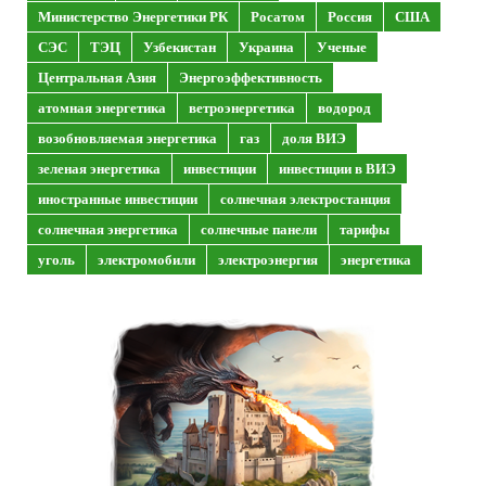
Министерство Энергетики РК
Росатом
Россия
США
СЭС
ТЭЦ
Узбекистан
Украина
Ученые
Центральная Азия
Энергоэффективность
атомная энергетика
ветроэнергетика
водород
возобновляемая энергетика
газ
доля ВИЭ
зеленая энергетика
инвестиции
инвестиции в ВИЭ
иностранные инвестиции
солнечная электростанция
солнечная энергетика
солнечные панели
тарифы
уголь
электромобили
электроэнергия
энергетика