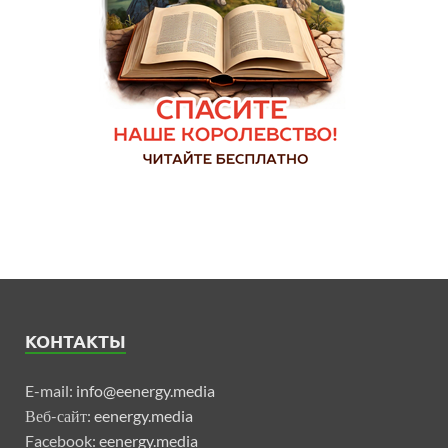
КОНТАКТЫ
E-mail:
info@eenergy.media
Веб-сайт:
eenergy.media
Facebook:
eenergy.media