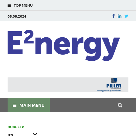
TOP MENU
08.08.2026
E
E²ner
энерг
Евраз
мира
MAIN MENU
НОВОСТИ