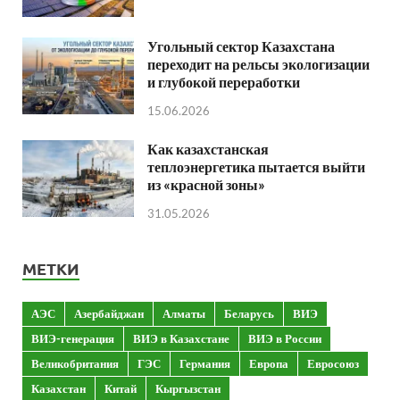
Угольный сектор Казахстана
переходит на рельсы экологизации
и глубокой переработки
15.06.2026
Как казахстанская
теплоэнергетика пытается выйти
из «красной зоны»
31.05.2026
МЕТКИ
АЭС
Азербайджан
Алматы
Беларусь
ВИЭ
ВИЭ-генерация
ВИЭ в Казахстане
ВИЭ в России
Великобритания
ГЭС
Германия
Европа
Евросоюз
Казахстан
Китай
Кыргызстан