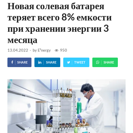
Новая солевая батарея
теряет всего 8% емкости
при хранении энергии 3
месяца
13.04.2022
-
by
E²nergy
950
SHARE
SHARE
TWEET
SHARE