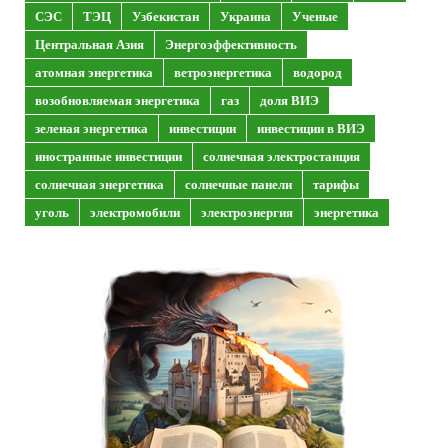
СЭС
ТЭЦ
Узбекистан
Украина
Ученые
Центральная Азия
Энергоэффективность
атомная энергетика
ветроэнергетика
водород
возобновляемая энергетика
газ
доля ВИЭ
зеленая энергетика
инвестиции
инвестиции в ВИЭ
иностранные инвестиции
солнечная электростанция
солнечная энергетика
солнечные панели
тарифы
уголь
электромобили
электроэнергия
энергетика