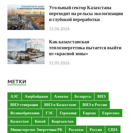
Угольный сектор Казахстана
переходит на рельсы экологизации
и глубокой переработки
15.06.2026
Как казахстанская
теплоэнергетика пытается выйти
из «красной зоны»
31.05.2026
МЕТКИ
АЭС
Азербайджан
Алматы
Беларусь
ВИЭ
ВИЭ-генерация
ВИЭ в Казахстане
ВИЭ в России
Великобритания
ГЭС
Германия
Европа
Евросоюз
Казахстан
Китай
Кыргызстан
Министерство Энергетики РК
Росатом
Россия
США