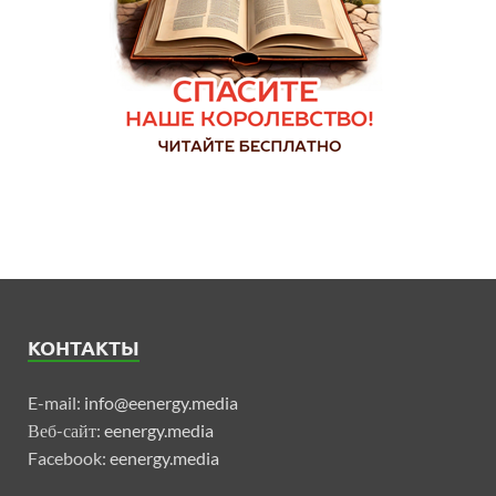
КОНТАКТЫ
E-mail:
info@eenergy.media
Веб-сайт:
eenergy.media
Facebook:
eenergy.media