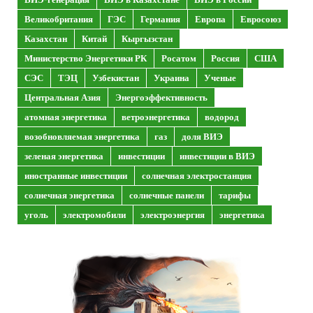
Великобритания
ГЭС
Германия
Европа
Евросоюз
Казахстан
Китай
Кыргызстан
Министерство Энергетики РК
Росатом
Россия
США
СЭС
ТЭЦ
Узбекистан
Украина
Ученые
Центральная Азия
Энергоэффективность
атомная энергетика
ветроэнергетика
водород
возобновляемая энергетика
газ
доля ВИЭ
зеленая энергетика
инвестиции
инвестиции в ВИЭ
иностранные инвестиции
солнечная электростанция
солнечная энергетика
солнечные панели
тарифы
уголь
электромобили
электроэнергия
энергетика