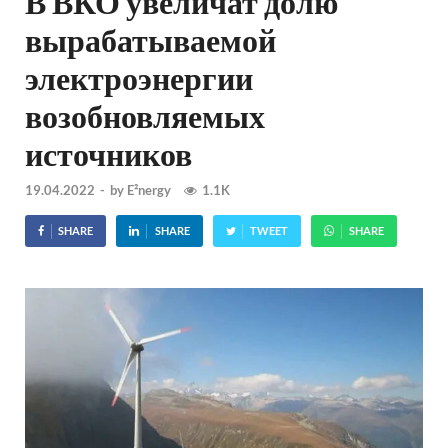
В ВКО увеличат долю
вырабатываемой
электроэнергии
возобновляемых
источников
19.04.2022
-
by
E²nergy
1.1K
SHARE
SHARE
TWEET
SHARE