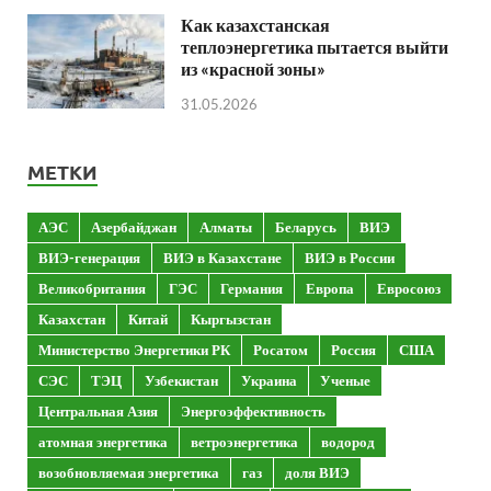
Как казахстанская
теплоэнергетика пытается выйти
из «красной зоны»
31.05.2026
МЕТКИ
АЭС
Азербайджан
Алматы
Беларусь
ВИЭ
ВИЭ-генерация
ВИЭ в Казахстане
ВИЭ в России
Великобритания
ГЭС
Германия
Европа
Евросоюз
Казахстан
Китай
Кыргызстан
Министерство Энергетики РК
Росатом
Россия
США
СЭС
ТЭЦ
Узбекистан
Украина
Ученые
Центральная Азия
Энергоэффективность
атомная энергетика
ветроэнергетика
водород
возобновляемая энергетика
газ
доля ВИЭ