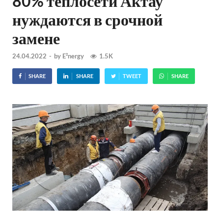
80% теплосети Актау
нуждаются в срочной
замене
24.04.2022
-
by
E²nergy
1.5K
SHARE
SHARE
TWEET
SHARE