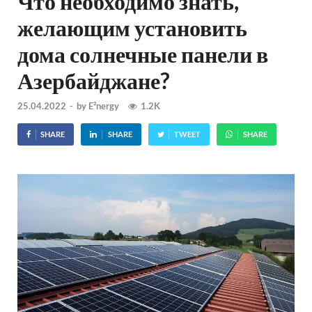
Что необходимо знать,
желающим установить
дома солнечные панели в
Азербайджане?
25.04.2022
-
by
E²nergy
1.2K
SHARE
SHARE
TWEET
SHARE