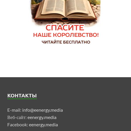
КОНТАКТЫ
E-mail:
info@eenergy.media
Веб-сайт:
eenergy.media
Facebook:
eenergy.media