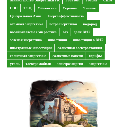
Министерство Энергетики РК
Росатом
Россия
США
СЭС
ТЭЦ
Узбекистан
Украина
Ученые
Центральная Азия
Энергоэффективность
атомная энергетика
ветроэнергетика
водород
возобновляемая энергетика
газ
доля ВИЭ
зеленая энергетика
инвестиции
инвестиции в ВИЭ
иностранные инвестиции
солнечная электростанция
солнечная энергетика
солнечные панели
тарифы
уголь
электромобили
электроэнергия
энергетика