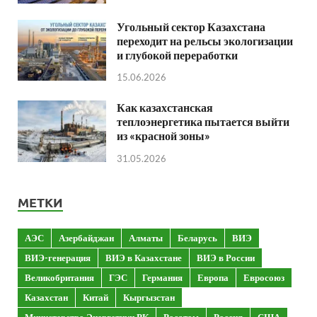
Угольный сектор Казахстана
переходит на рельсы экологизации
и глубокой переработки
15.06.2026
Как казахстанская
теплоэнергетика пытается выйти
из «красной зоны»
31.05.2026
МЕТКИ
АЭС
Азербайджан
Алматы
Беларусь
ВИЭ
ВИЭ-генерация
ВИЭ в Казахстане
ВИЭ в России
Великобритания
ГЭС
Германия
Европа
Евросоюз
Казахстан
Китай
Кыргызстан