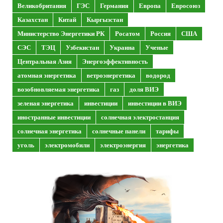
Великобритания
ГЭС
Германия
Европа
Евросоюз
Казахстан
Китай
Кыргызстан
Министерство Энергетики РК
Росатом
Россия
США
СЭС
ТЭЦ
Узбекистан
Украина
Ученые
Центральная Азия
Энергоэффективность
атомная энергетика
ветроэнергетика
водород
возобновляемая энергетика
газ
доля ВИЭ
зеленая энергетика
инвестиции
инвестиции в ВИЭ
иностранные инвестиции
солнечная электростанция
солнечная энергетика
солнечные панели
тарифы
уголь
электромобили
электроэнергия
энергетика