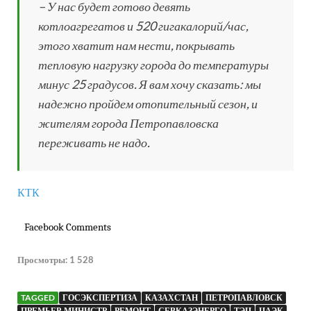
– У нас будет готово девять
котлоагрегатов и 520 гигакалорий/час,
этого хватит нам нести, покрывать
тепловую нагрузку города до температуры
минус 25 градусов. Я вам хочу сказать: мы
надежно пройдем отопительный сезон, и
жителям города Петропавловска
переживать не надо.
КТК
Facebook Comments
Просмотры:
1 528
TAGGED
ГОСЭКСПЕРТИЗА
КАЗАХСТАН
ПЕТРОПАВЛОВСК
ПРЕМЬЕР-МИНИСТР
РЕМОНТ
СЕВКАЗЭНЕРГО
ТЭЦ
ЦАЭК