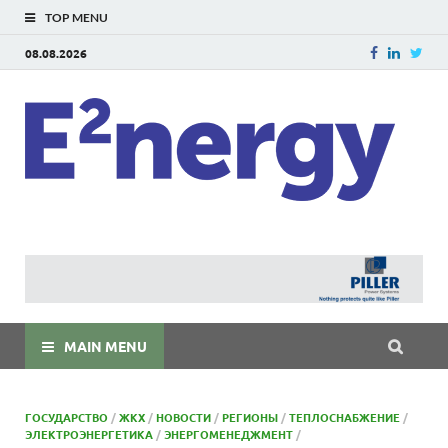
TOP MENU
08.08.2026
E
E²ner
энерг
Евраз
мира
MAIN MENU
ГОСУДАРСТВО
/
ЖКХ
/
НОВОСТИ
/
РЕГИОНЫ
/
ТЕПЛОСНАБЖЕНИЕ
/
ЭЛЕКТРОЭНЕРГЕТИКА
/
ЭНЕРГОМЕНЕДЖМЕНТ
/