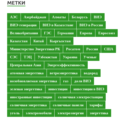
МЕТКИ
АЭС
Азербайджан
Алматы
Беларусь
ВИЭ
ВИЭ-генерация
ВИЭ в Казахстане
ВИЭ в России
Великобритания
ГЭС
Германия
Европа
Евросоюз
Казахстан
Китай
Кыргызстан
Министерство Энергетики РК
Росатом
Россия
США
СЭС
ТЭЦ
Узбекистан
Украина
Ученые
Центральная Азия
Энергоэффективность
атомная энергетика
ветроэнергетика
водород
возобновляемая энергетика
газ
доля ВИЭ
зеленая энергетика
инвестиции
инвестиции в ВИЭ
иностранные инвестиции
солнечная электростанция
солнечная энергетика
солнечные панели
тарифы
уголь
электромобили
электроэнергия
энергетика