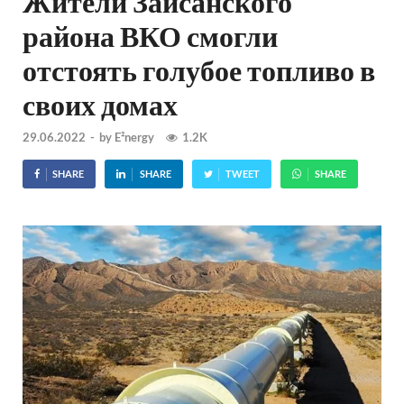
Жители Зайсанского
района ВКО смогли
отстоять голубое топливо в
своих домах
29.06.2022
-
by
E²nergy
1.2K
SHARE
SHARE
TWEET
SHARE