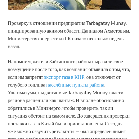
Проверку в отношении предприятия Tarbagatay Munay,
инициированную акимом области Даниалом Ахметовым,
Министерство энергетики РК начало несколько недель
назад.
Напомним, жители Зайсанского района выразили свое
возмущение после того, как компания объявила о том, что,
если им запретят
экспорт газа в КНР
, она отключит от
голубого топлива
населённые пункты района
.
Ультиматумы, выдвигаемые Tarbagatay Munay, власти
региона расценили как шантаж. И вполне обоснованно
обратились в Минэнерго, чтобы проверить, так ли
ситуация обстоит на самом деле. До завершения проверки
поставки газа в Китай были приостановлены. Сегодня
уже можно озвучить результаты — был определён лимит
газа для снабжения района даже с учетом подключения к