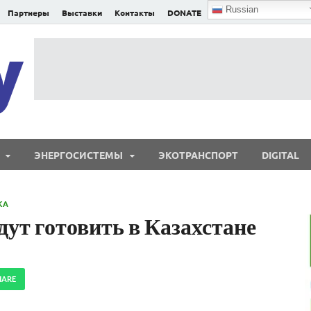
Russian
Партнеры
Выставки
Контакты
DONATE
E²nergy
E²nergy — энергетика Евразии и мира
ЭНЕРГОСИСТЕМЫ
ЭКОТРАНСПОРТ
DIGITAL
КА
ут готовить в Казахстане
HARE