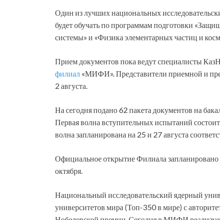
Один из лучших национальных исследовательски
будет обучать по программам подготовки «Защ
системы» и «Физика элементарных частиц и косм
Прием документов пока ведут специалисты Каз
филиал
«МИФИ». Представители приемной и пр
2 августа.
На сегодня подано 62 пакета документов на бака
Первая волна вступительных испытаний состоится
волна запланирована на 25 и 27 августа соответс
Официальное открытие Филиала запланировано на
октября.
Национальный исследовательский ядерный унив
университетов мира (Топ-350 в мире) с авторит
Нобелевской премии. Сегодня в МИФИ реализует