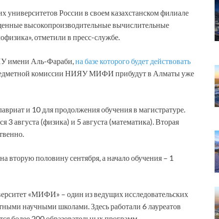
х университетов России в своем казахстанском филиале
ищенные высокопроизводительные вычислительные
офизика», отметили в пресс-службе.
НУ имени Аль-Фараби,
на базе которого будет действовать
едметной комиссии НИЯУ МИФИ прибудут в Алматы уже
лавриат и 10 для продолжения обучения в магистратуре.
 3 августа (физика) и 5 августа (математика). Вторая
твенно.
 вторую половину сентября, а начало обучения – 1
ерситет «МИФИ» – один из ведущих исследовательских
етными научными школами. Здесь работали 6 лауреатов
ся более 200 образовательных программ.