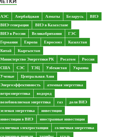
МЕТКИ
АЭС
Азербайджан
Алматы
Беларусь
ВИЭ
ВИЭ-генерация
ВИЭ в Казахстане
ВИЭ в России
Великобритания
ГЭС
Германия
Европа
Евросоюз
Казахстан
Китай
Кыргызстан
Министерство Энергетики РК
Росатом
Россия
США
СЭС
ТЭЦ
Узбекистан
Украина
Ученые
Центральная Азия
Энергоэффективность
атомная энергетика
ветроэнергетика
водород
возобновляемая энергетика
газ
доля ВИЭ
зеленая энергетика
инвестиции
инвестиции в ВИЭ
иностранные инвестиции
солнечная электростанция
солнечная энергетика
солнечные панели
тарифы
уголь