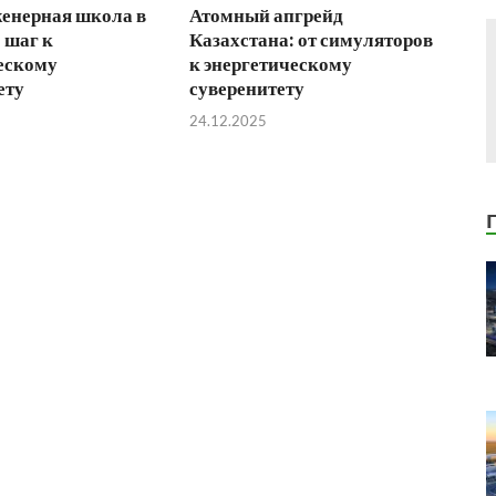
енерная школа в
Атомный апгрейд
 шаг к
Казахстана: от симуляторов
ескому
к энергетическому
ету
суверенитету
24.12.2025