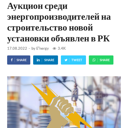
Аукцион среди
энергопроизводителей на
строительство новой
установки объявлен в РК
17.08.2022
-
by
E²nergy
3.4K
SHARE
SHARE
TWEET
SHARE