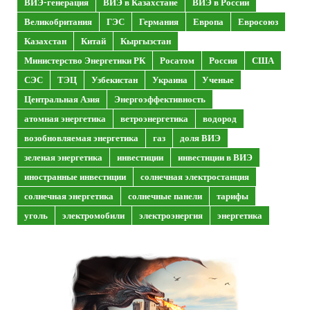
ВИЭ-генерация
ВИЭ в Казахстане
ВИЭ в России
Великобритания
ГЭС
Германия
Европа
Евросоюз
Казахстан
Китай
Кыргызстан
Министерство Энергетики РК
Росатом
Россия
США
СЭС
ТЭЦ
Узбекистан
Украина
Ученые
Центральная Азия
Энергоэффективность
атомная энергетика
ветроэнергетика
водород
возобновляемая энергетика
газ
доля ВИЭ
зеленая энергетика
инвестиции
инвестиции в ВИЭ
иностранные инвестиции
солнечная электростанция
солнечная энергетика
солнечные панели
тарифы
уголь
электромобили
электроэнергия
энергетика