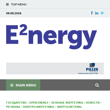
TOP MENU
09.08.2026
E
E²ner
энерг
Евраз
мира
MAIN MENU
ГОСУДАРСТВО
/
OPEN ENERGY
/
ЗЕЛЕНАЯ ЭНЕРГЕТИКА
/
НОВОСТИ
/
РЕГИОНЫ
/
ЭЛЕКТРОЭНЕРГЕТИКА
/
ЭНЕРГОСИСТЕМЫ