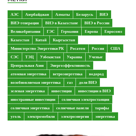
АЭС
Азербайджан
Алматы
Беларусь
ВИЭ
ВИЭ-генерация
ВИЭ в Казахстане
ВИЭ в России
Великобритания
ГЭС
Германия
Европа
Евросоюз
Казахстан
Китай
Кыргызстан
Министерство Энергетики РК
Росатом
Россия
США
СЭС
ТЭЦ
Узбекистан
Украина
Ученые
Центральная Азия
Энергоэффективность
атомная энергетика
ветроэнергетика
водород
возобновляемая энергетика
газ
доля ВИЭ
зеленая энергетика
инвестиции
инвестиции в ВИЭ
иностранные инвестиции
солнечная электростанция
солнечная энергетика
солнечные панели
тарифы
уголь
электромобили
электроэнергия
энергетика