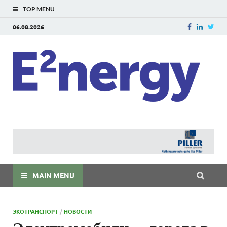
TOP MENU
06.08.2026
E
E²ner
энерг
Евраз
мира
MAIN MENU
ЭКОТРАНСПОРТ
/
НОВОСТИ