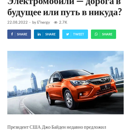
Электромобили — дорога в
будущее или путь в никуда?
22.08.2022
-
by
E²nergy
2.7K
SHARE
SHARE
TWEET
SHARE
Президент США Джо Байден недавно предложил