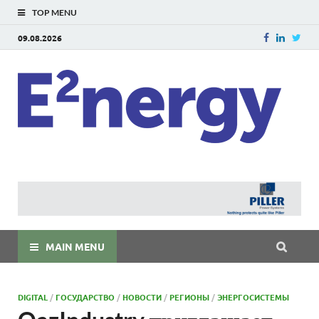
TOP MENU
09.08.2026
E
E²ner
энерг
Евраз
мира
MAIN MENU
DIGITAL
/
ГОСУДАРСТВО
/
НОВОСТИ
/
РЕГИОНЫ
/
ЭНЕРГОСИСТЕМЫ