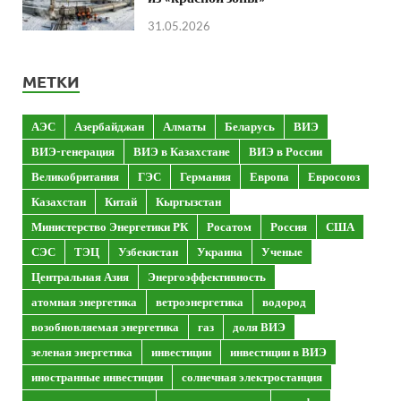
31.05.2026
МЕТКИ
АЭС
Азербайджан
Алматы
Беларусь
ВИЭ
ВИЭ-генерация
ВИЭ в Казахстане
ВИЭ в России
Великобритания
ГЭС
Германия
Европа
Евросоюз
Казахстан
Китай
Кыргызстан
Министерство Энергетики РК
Росатом
Россия
США
СЭС
ТЭЦ
Узбекистан
Украина
Ученые
Центральная Азия
Энергоэффективность
атомная энергетика
ветроэнергетика
водород
возобновляемая энергетика
газ
доля ВИЭ
зеленая энергетика
инвестиции
инвестиции в ВИЭ
иностранные инвестиции
солнечная электростанция