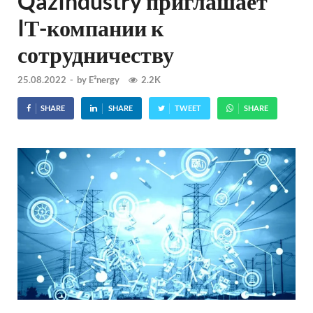
QazIndustry приглашает
IТ-компании к
сотрудничеству
25.08.2022
-
by
E²nergy
2.2K
SHARE
SHARE
TWEET
SHARE