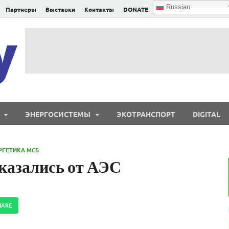
Russian
Партнеры
Выставки
Контакты
DONATE
E²nergy
E²nergy — энергетика Евразии и мира
ЭНЕРГОСИСТЕМЫ
ЭКОТРАНСПОРТ
DIGITAL
РГЕТИКА МСБ
казались от АЭС
HARE