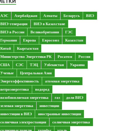
МЕТКИ
АЭС
Азербайджан
Алматы
Беларусь
ВИЭ
ВИЭ-генерация
ВИЭ в Казахстане
ВИЭ в России
Великобритания
ГЭС
Германия
Европа
Евросоюз
Казахстан
Китай
Кыргызстан
Министерство Энергетики РК
Росатом
Россия
США
СЭС
ТЭЦ
Узбекистан
Украина
Ученые
Центральная Азия
Энергоэффективность
атомная энергетика
ветроэнергетика
водород
возобновляемая энергетика
газ
доля ВИЭ
зеленая энергетика
инвестиции
инвестиции в ВИЭ
иностранные инвестиции
солнечная электростанция
солнечная энергетика
солнечные панели
тарифы
уголь