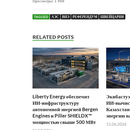
Просмотры:
1 488
TAGGED
АЭС
ВИЭ
РЕФЕРЕНДУМ
ШВЕЙЦАРИЯ
RELATED POSTS
Liberty Energy обеспечит
Экибастуз
ИИ-инфраструктуру
ИИ-вычис
автономной энергией Bergen
Казахстан
Engines и Piller SHIELDX™
энергию н
мощностью свыше 500 МВт
15.06.2026