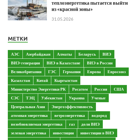
теплоэнергетика пытается выйти
из «красной зоны»
31.05.2026
МЕТКИ
АЭС
Азербайджан
Алматы
Беларусь
ВИЭ
ВИЭ-генерация
ВИЭ в Казахстане
ВИЭ в России
Великобритания
ГЭС
Германия
Европа
Евросоюз
Казахстан
Китай
Кыргызстан
Министерство Энергетики РК
Росатом
Россия
США
СЭС
ТЭЦ
Узбекистан
Украина
Ученые
Центральная Азия
Энергоэффективность
атомная энергетика
ветроэнергетика
водород
возобновляемая энергетика
газ
доля ВИЭ
зеленая энергетика
инвестиции
инвестиции в ВИЭ