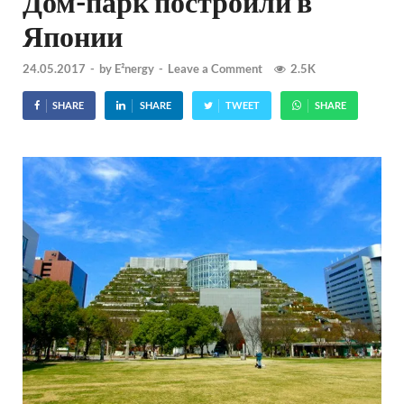
Дом-парк построили в
Японии
24.05.2017
-
by
E²nergy
-
Leave a Comment
2.5K
SHARE
SHARE
TWEET
SHARE