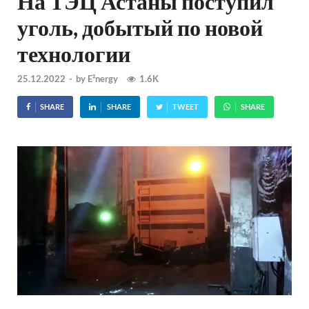
На ТЭЦ Астаны поступил
уголь, добытый по новой
технологии
25.12.2022
-
by
E²nergy
1.6K
SHARE
SHARE
TWEET
SHARE