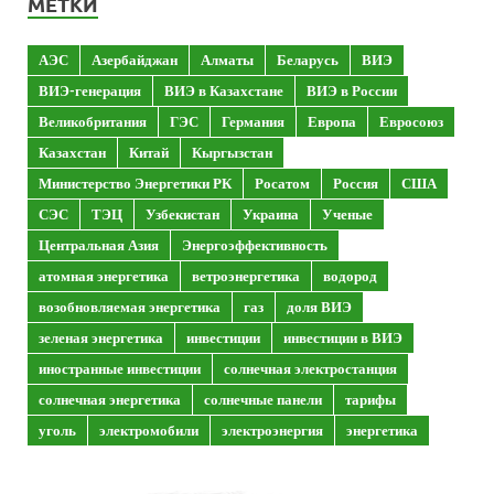
МЕТКИ
АЭС
Азербайджан
Алматы
Беларусь
ВИЭ
ВИЭ-генерация
ВИЭ в Казахстане
ВИЭ в России
Великобритания
ГЭС
Германия
Европа
Евросоюз
Казахстан
Китай
Кыргызстан
Министерство Энергетики РК
Росатом
Россия
США
СЭС
ТЭЦ
Узбекистан
Украина
Ученые
Центральная Азия
Энергоэффективность
атомная энергетика
ветроэнергетика
водород
возобновляемая энергетика
газ
доля ВИЭ
зеленая энергетика
инвестиции
инвестиции в ВИЭ
иностранные инвестиции
солнечная электростанция
солнечная энергетика
солнечные панели
тарифы
уголь
электромобили
электроэнергия
энергетика