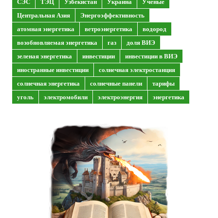
СЭС
ТЭЦ
Узбекистан
Украина
Ученые
Центральная Азия
Энергоэффективность
атомная энергетика
ветроэнергетика
водород
возобновляемая энергетика
газ
доля ВИЭ
зеленая энергетика
инвестиции
инвестиции в ВИЭ
иностранные инвестиции
солнечная электростанция
солнечная энергетика
солнечные панели
тарифы
уголь
электромобили
электроэнергия
энергетика