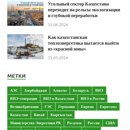
Угольный сектор Казахстана
переходит на рельсы экологизации
и глубокой переработки
15.06.2026
Как казахстанская
теплоэнергетика пытается выйти
из «красной зоны»
31.05.2026
МЕТКИ
АЭС
Азербайджан
Алматы
Беларусь
ВИЭ
ВИЭ-генерация
ВИЭ в Казахстане
ВИЭ в России
Великобритания
ГЭС
Германия
Европа
Евросоюз
Казахстан
Китай
Кыргызстан
Министерство Энергетики РК
Росатом
Россия
США