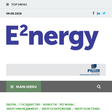
TOP MENU
09.08.2026
E
E²ner
энерг
Евраз
мира
MAIN MENU
DIGITAL
/
ГОСУДАРСТВО
/
НОВОСТИ
/
РЕГИОНЫ
/
ЭНЕРГОМЕНЕДЖМЕНТ
/
ЭНЕРГОСБЕРЕЖЕНИЕ
/
ЭНЕРГОСИСТЕМЫ