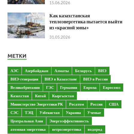
15.06.2026
Как казахстанская
теплоэнергетика пытается выйти
из «красной зоны»
31.05.2026
МЕТКИ
АЭС
Азербайджан
Алматы
Беларусь
ВИЭ
ВИЭ-генерация
ВИЭ в Казахстане
ВИЭ в России
Великобритания
ГЭС
Германия
Европа
Евросоюз
Казахстан
Китай
Кыргызстан
Министерство Энергетики РК
Росатом
Россия
США
СЭС
ТЭЦ
Узбекистан
Украина
Ученые
Центральная Азия
Энергоэффективность
атомная энергетика
ветроэнергетика
водород