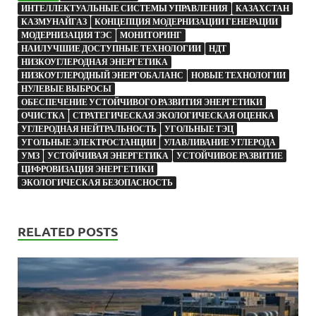
ИНТЕЛЛЕКТУАЛЬНЫЕ СИСТЕМЫ УПРАВЛЕНИЯ
КАЗАХСТАН
КАЗМУНАЙГАЗ
КОНЦЕПЦИЯ МОДЕРНИЗАЦИИ ГЕНЕРАЦИИ
МОДЕРНИЗАЦИЯ ТЭС
МОНИТОРИНГ
НАИЛУЧШИЕ ДОСТУПНЫЕ ТЕХНОЛОГИИ
НДТ
НИЗКОУГЛЕРОДНАЯ ЭНЕРГЕТИКА
НИЗКОУГЛЕРОДНЫЙ ЭНЕРГОБАЛАНС
НОВЫЕ ТЕХНОЛОГИИ
НУЛЕВЫЕ ВЫБРОСЫ
ОБЕСПЕЧЕНИЕ УСТОЙЧИВОГО РАЗВИТИЯ ЭНЕРГЕТИКИ
ОЧИСТКА
СТРАТЕГИЧЕСКАЯ ЭКОЛОГИЧЕСКАЯ ОЦЕНКА
УГЛЕРОДНАЯ НЕЙТРАЛЬНОСТЬ
УГОЛЬНЫЕ ТЭЦ
УГОЛЬНЫЕ ЭЛЕКТРОСТАНЦИИ
УЛАВЛИВАНИЕ УГЛЕРОДА
УМЗ
УСТОЙЧИВАЯ ЭНЕРГЕТИКА
УСТОЙЧИВОЕ РАЗВИТИЕ
ЦИФРОВИЗАЦИЯ ЭНЕРГЕТИКИ
ЭКОЛОГИЧЕСКАЯ БЕЗОПАСНОСТЬ
RELATED POSTS