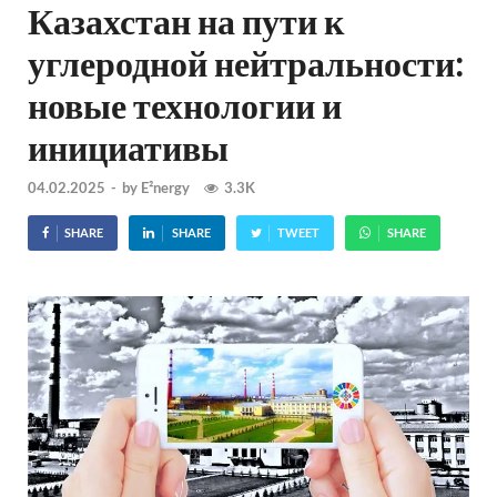
Казахстан на пути к
углеродной нейтральности:
новые технологии и
инициативы
04.02.2025
-
by
E²nergy
3.3K
SHARE
SHARE
TWEET
SHARE