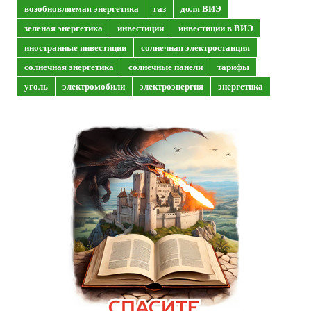
возобновляемая энергетика
газ
доля ВИЭ
зеленая энергетика
инвестиции
инвестиции в ВИЭ
иностранные инвестиции
солнечная электростанция
солнечная энергетика
солнечные панели
тарифы
уголь
электромобили
электроэнергия
энергетика