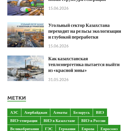
15.06.2026
Угольный сектор Казахстана
переходит на рельсы экологизации
и глубокой переработки
15.06.2026
Как казахстанская
теплоэнергетика пытается выйти
из «красной зоны»
31.05.2026
МЕТКИ
АЭС
Азербайджан
Алматы
Беларусь
ВИЭ
ВИЭ-генерация
ВИЭ в Казахстане
ВИЭ в России
Великобритания
ГЭС
Германия
Европа
Евросоюз