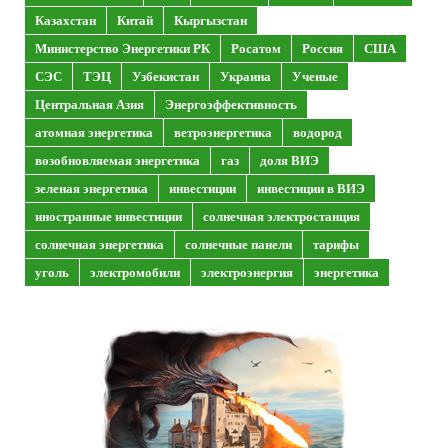
Казахстан
Китай
Кыргызстан
Министерство Энергетики РК
Росатом
Россия
США
СЭС
ТЭЦ
Узбекистан
Украина
Ученые
Центральная Азия
Энергоэффективность
атомная энергетика
ветроэнергетика
водород
возобновляемая энергетика
газ
доля ВИЭ
зеленая энергетика
инвестиции
инвестиции в ВИЭ
иностранные инвестиции
солнечная электростанция
солнечная энергетика
солнечные панели
тарифы
уголь
электромобили
электроэнергия
энергетика