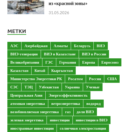
из «красной зоны»
31.05.2026
МЕТКИ
АЭС
Азербайджан
Алматы
Беларусь
ВИЭ
ВИЭ-генерация
ВИЭ в Казахстане
ВИЭ в России
Великобритания
ГЭС
Германия
Европа
Евросоюз
Казахстан
Китай
Кыргызстан
Министерство Энергетики РК
Росатом
Россия
США
СЭС
ТЭЦ
Узбекистан
Украина
Ученые
Центральная Азия
Энергоэффективность
атомная энергетика
ветроэнергетика
водород
возобновляемая энергетика
газ
доля ВИЭ
зеленая энергетика
инвестиции
инвестиции в ВИЭ
иностранные инвестиции
солнечная электростанция