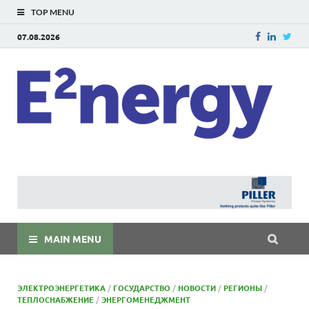
TOP MENU
07.08.2026
E
E²ner
энерг
Евраз
мира
MAIN MENU
ЭЛЕКТРОЭНЕРГЕТИКА
/
ГОСУДАРСТВО
/
НОВОСТИ
/
РЕГИОНЫ
/
ТЕПЛОСНАБЖЕНИЕ
/
ЭНЕРГОМЕНЕДЖМЕНТ