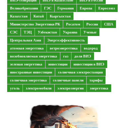
ВИЭ-генерация
ВИЭ в Казахстане
ВИЭ в России
Великобритания
ГЭС
Германия
Европа
Евросоюз
Казахстан
Китай
Кыргызстан
Министерство Энергетики РК
Росатом
Россия
США
СЭС
ТЭЦ
Узбекистан
Украина
Ученые
Центральная Азия
Энергоэффективность
атомная энергетика
ветроэнергетика
водород
возобновляемая энергетика
газ
доля ВИЭ
зеленая энергетика
инвестиции
инвестиции в ВИЭ
иностранные инвестиции
солнечная электростанция
солнечная энергетика
солнечные панели
тарифы
уголь
электромобили
электроэнергия
энергетика