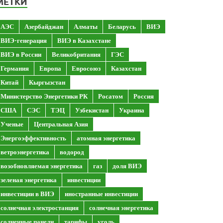
МЕТКИ
АЭС
Азербайджан
Алматы
Беларусь
ВИЭ
ВИЭ-генерация
ВИЭ в Казахстане
ВИЭ в России
Великобритания
ГЭС
Германия
Европа
Евросоюз
Казахстан
Китай
Кыргызстан
Министерство Энергетики РК
Росатом
Россия
США
СЭС
ТЭЦ
Узбекистан
Украина
Ученые
Центральная Азия
Энергоэффективность
атомная энергетика
ветроэнергетика
водород
возобновляемая энергетика
газ
доля ВИЭ
зеленая энергетика
инвестиции
инвестиции в ВИЭ
иностранные инвестиции
солнечная электростанция
солнечная энергетика
солнечные панели
тарифы
уголь