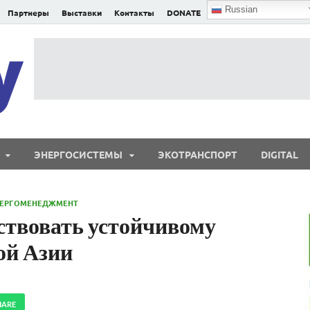
Russian
Партнеры
Выставки
Контакты
DONATE
E²nergy
E²nergy — энергетика Евразии и мира
ЭНЕРГОСИСТЕМЫ
ЭКОТРАНСПОРТ
DIGITAL
НЕРГОМЕНЕДЖМЕНТ
йствовать устойчивому
ой Азии
HARE