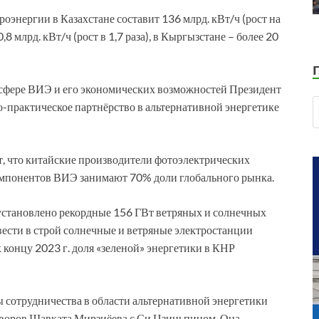
роэнергии в Казахстане составит 136 млрд. кВт/ч (рост на
,8 млрд. кВт/ч (рост в 1,7 раза), в Кыргызстане – более 20
 сфере ВИЭ и его экономических возможностей Президент
-практическое партнёрство в альтернативной энергетике
кт, что китайские производители фотоэлектрических
омпонентов ВИЭ занимают 70% доли глобального рынка.
о установлено рекордные 156 ГВт ветряных и солнечных
вести в строй солнечные и ветряные электростанции
концу 2023 г. доля «зеленой» энергетики в КНР
 сотрудничества в области альтернативной энергетики
говоров Шавката Мирзиёева с Си Цзиньпином. Она