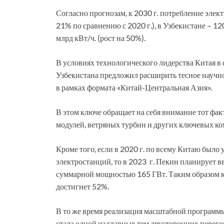
Согласно прогнозам, к 2030 г. потребление элект
21% по сравнению с 2020 г.), в Узбекистане – 120
млрд кВт/ч. (рост на 50%).
В условиях технологического лидерства Китая в
Узбекистана предложил расширить тесное научно
в рамках формата «Китай-Центральная Азия».
В этом ключе обращает на себя внимание тот фа
модулей, ветряных турбин и других ключевых к
Кроме того, если в 2020 г. по всему Китаю был
электростанций, то в 2023 г. Пекин планирует в
суммарной мощностью 165 ГВт. Таким образом к 
достигнет 52%.
В то же время реализация масштабной программы
стала одной из главных тем двусторонних пере