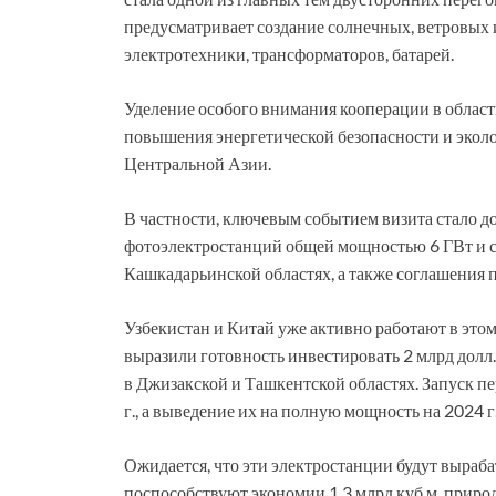
предусматривает создание солнечных, ветровых 
электротехники, трансформаторов, батарей.
Уделение особого внимания кооперации в област
повышения энергетической безопасности и эколог
Центральной Азии.
В частности, ключевым событием визита стало д
фотоэлектростанций общей мощностью 6 ГВт и ст
Кашкадарьинской областях, а также соглашения
Узбекистан и Китай уже активно работают в этом
выразили готовность инвестировать 2 млрд дол
в Джизакской и Ташкентской областях. Запуск п
г., а выведение их на полную мощность на 2024 г
Ожидается, что эти электростанции будут выраба
поспособствуют экономии 1,3 млрд куб.м. природ