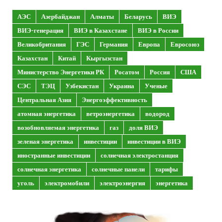
АЭС
Азербайджан
Алматы
Беларусь
ВИЭ
ВИЭ-генерация
ВИЭ в Казахстане
ВИЭ в России
Великобритания
ГЭС
Германия
Европа
Евросоюз
Казахстан
Китай
Кыргызстан
Министерство Энергетики РК
Росатом
Россия
США
СЭС
ТЭЦ
Узбекистан
Украина
Ученые
Центральная Азия
Энергоэффективность
атомная энергетика
ветроэнергетика
водород
возобновляемая энергетика
газ
доля ВИЭ
зеленая энергетика
инвестиции
инвестиции в ВИЭ
иностранные инвестиции
солнечная электростанция
солнечная энергетика
солнечные панели
тарифы
уголь
электромобили
электроэнергия
энергетика