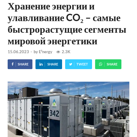
Хранение энергии и
улавливание CO₂ – самые
быстрорастущие сегменты
мировой энергетики
15.06.2023
-
by
E²nergy
2.3K
SHARE
SHARE
TWEET
SHARE