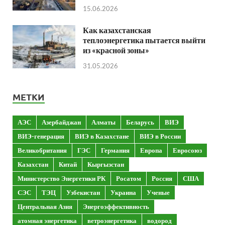
15.06.2026
Как казахстанская
теплоэнергетика пытается выйти
из «красной зоны»
31.05.2026
МЕТКИ
АЭС
Азербайджан
Алматы
Беларусь
ВИЭ
ВИЭ-генерация
ВИЭ в Казахстане
ВИЭ в России
Великобритания
ГЭС
Германия
Европа
Евросоюз
Казахстан
Китай
Кыргызстан
Министерство Энергетики РК
Росатом
Россия
США
СЭС
ТЭЦ
Узбекистан
Украина
Ученые
Центральная Азия
Энергоэффективность
атомная энергетика
ветроэнергетика
водород