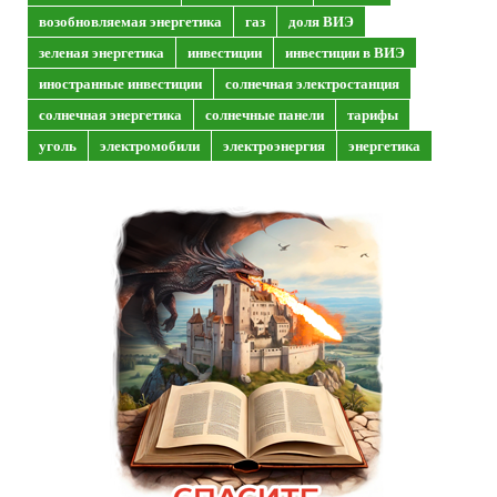
возобновляемая энергетика
газ
доля ВИЭ
зеленая энергетика
инвестиции
инвестиции в ВИЭ
иностранные инвестиции
солнечная электростанция
солнечная энергетика
солнечные панели
тарифы
уголь
электромобили
электроэнергия
энергетика