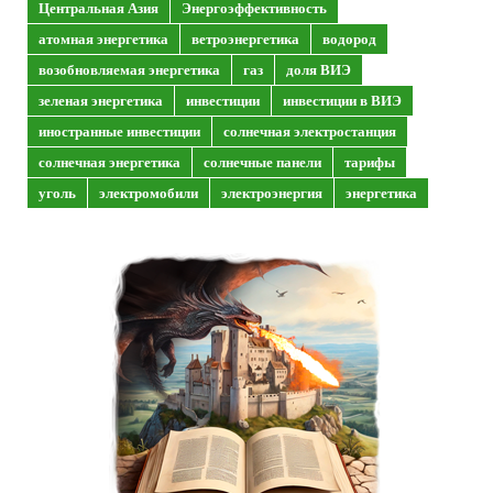
Центральная Азия
Энергоэффективность
атомная энергетика
ветроэнергетика
водород
возобновляемая энергетика
газ
доля ВИЭ
зеленая энергетика
инвестиции
инвестиции в ВИЭ
иностранные инвестиции
солнечная электростанция
солнечная энергетика
солнечные панели
тарифы
уголь
электромобили
электроэнергия
энергетика