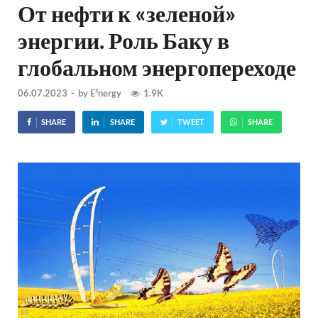
От нефти к «зеленой»
энергии. Роль Баку в
глобальном энергопереходе
06.07.2023
-
by
E²nergy
1.9K
SHARE
SHARE
TWEET
SHARE