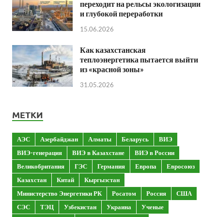
переходит на рельсы экологизации
и глубокой переработки
15.06.2026
Как казахстанская
теплоэнергетика пытается выйти
из «красной зоны»
31.05.2026
МЕТКИ
АЭС
Азербайджан
Алматы
Беларусь
ВИЭ
ВИЭ-генерация
ВИЭ в Казахстане
ВИЭ в России
Великобритания
ГЭС
Германия
Европа
Евросоюз
Казахстан
Китай
Кыргызстан
Министерство Энергетики РК
Росатом
Россия
США
СЭС
ТЭЦ
Узбекистан
Украина
Ученые